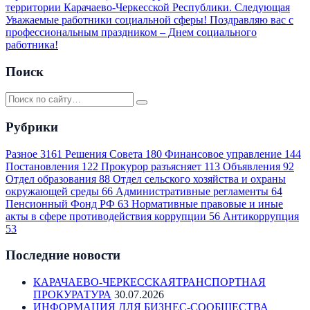
территории Карачаево-Черкесской Республики.
Следующая
Уважаемые работники социальной сферы! Поздравляю вас с
профессиональным праздником – Днем социального
работника!
Поиск
Рубрики
Разное
3161
Решения Совета
180
Финансовое управление
144
Постановления
122
Прокурор разъясняет
113
Объявления
92
Отдел образования
88
Отдел сельского хозяйства и охраны
окружающей среды
66
Административные регламенты
64
Пенсионный Фонд РФ
63
Нормативные правовые и иные
акты в сфере противодействия коррупции
56
Антикоррупция
53
Последние новости
КАРАЧАЕВО-ЧЕРКЕССКАЯТРАНСПОРТНАЯ
ПРОКУРАТУРА
30.07.2026
ИНФОРМАЦИЯ ДЛЯ БИЗНЕС-СООБЩЕСТВА