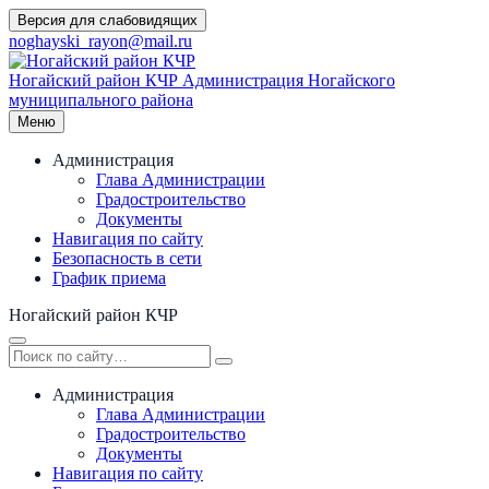
Перейти
Версия для слабовидящих
к
noghayski_rayon@mail.ru
содержимому
Ногайский район КЧР
Администрация Ногайского
муниципального района
Меню
Администрация
Глава Администрации
Градостроительство
Документы
Навигация по сайту
Безопасность в сети
График приема
Ногайский район КЧР
Администрация
Глава Администрации
Градостроительство
Документы
Навигация по сайту