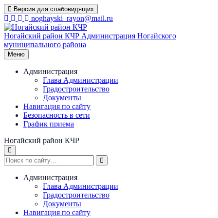
Перейти
Версия для слабовидящих
к
noghayski_rayon@mail.ru
содержимому
Ногайский район КЧР
Администрация Ногайского
муниципального района
Меню
Администрация
Глава Администрации
Градостроительство
Документы
Навигация по сайту
Безопасность в сети
График приема
Ногайский район КЧР
Администрация
Глава Администрации
Градостроительство
Документы
Навигация по сайту