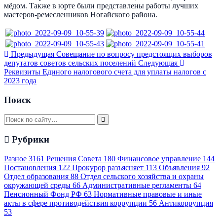
мёдом. Также в юрте были представлены работы лучших
мастеров-ремесленников Ногайского района.
Предыдущая
Совещание по вопросу предстоящих выборов
депутатов советов сельских поселений
Следующая
Реквизиты Единого налогового счета для уплаты налогов с
2023 года
Поиск
Рубрики
Разное
3161
Решения Совета
180
Финансовое управление
144
Постановления
122
Прокурор разъясняет
113
Объявления
92
Отдел образования
88
Отдел сельского хозяйства и охраны
окружающей среды
66
Административные регламенты
64
Пенсионный Фонд РФ
63
Нормативные правовые и иные
акты в сфере противодействия коррупции
56
Антикоррупция
53