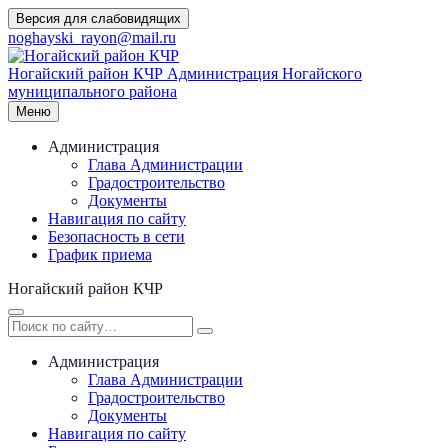
Перейти
Версия для слабовидящих
к
noghayski_rayon@mail.ru
содержимому
Ногайский район КЧР
Администрация Ногайского
муниципального района
Меню
Администрация
Глава Администрации
Градостроительство
Документы
Навигация по сайту
Безопасность в сети
График приема
Ногайский район КЧР
Администрация
Глава Администрации
Градостроительство
Документы
Навигация по сайту