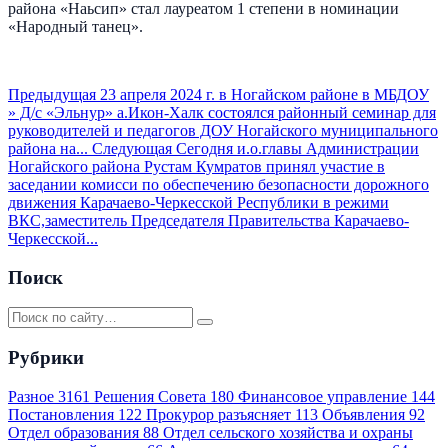
района «Наьсип» стал лауреатом 1 степени в номинации
«Народный танец».
Предыдущая
23 апреля 2024 г. в Ногайском районе в МБДОУ
» Д/с «Эльнур» а.Икон-Халк состоялся районный семинар для
руководителей и педагогов ДОУ Ногайского муниципального
района на...
Следующая
Сегодня и.о.главы Администрации
Ногайского района Рустам Кумратов принял участие в
заседании комисси по обеспечению безопасности дорожного
движения Карачаево-Черкесской Республики в режими
ВКС,заместитель Председателя Правительства Карачаево-
Черкесской...
Поиск
Рубрики
Разное
3161
Решения Совета
180
Финансовое управление
144
Постановления
122
Прокурор разъясняет
113
Объявления
92
Отдел образования
88
Отдел сельского хозяйства и охраны