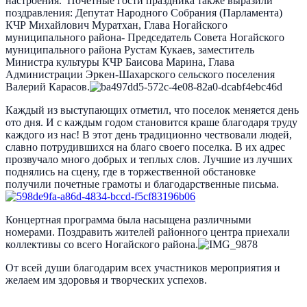
настроения. Почетные гости праздника также выразили
поздравления: Депутат Народного Собрания (Парламента)
КЧР Михайлович Муратхан, Глава Ногайского
муниципального района- Председатель Совета Ногайского
муниципального района Рустам Кукаев, заместитель
Министра культуры КЧР Баисова Марина, Глава
Администрации Эркен-Шахарского сельского поселения
Валерий Карасов.
Каждый из выступающих отметил, что поселок меняется день
ото дня. И с каждым годом становится краше благодаря труду
каждого из нас! В этот день традиционно чествовали людей,
славно потрудившихся на благо своего поселка. В их адрес
прозвучало много добрых и теплых слов. Лучшие из лучших
поднялись на сцену, где в торжественной обстановке
получили почетные грамоты и благодарственные письма.
Концертная программа была насыщена различными
номерами. Поздравить жителей районного центра приехали
коллективы со всего Ногайского района.
От всей души благодарим всех участников мероприятия и
желаем им здоровья и творческих успехов.