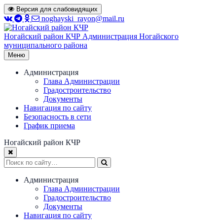
Перейти
Версия для слабовидящих
к
noghayski_rayon@mail.ru
содержимому
Ногайский район КЧР
Администрация Ногайского
муниципального района
Меню
Администрация
Глава Администрации
Градостроительство
Документы
Навигация по сайту
Безопасность в сети
График приема
Ногайский район КЧР
Администрация
Глава Администрации
Градостроительство
Документы
Навигация по сайту