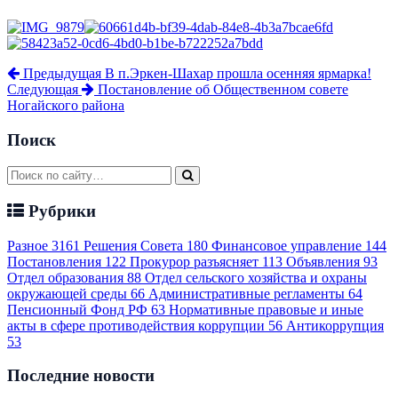
Предыдущая
В п.Эркен-Шахар прошла осенняя ярмарка!
Следующая
Постановление об Общественном совете
Ногайского района
Поиск
Рубрики
Разное
3161
Решения Совета
180
Финансовое управление
144
Постановления
122
Прокурор разъясняет
113
Объявления
93
Отдел образования
88
Отдел сельского хозяйства и охраны
окружающей среды
66
Административные регламенты
64
Пенсионный Фонд РФ
63
Нормативные правовые и иные
акты в сфере противодействия коррупции
56
Антикоррупция
53
Последние новости