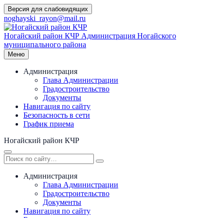
Перейти
Версия для слабовидящих
к
noghayski_rayon@mail.ru
содержимому
Ногайский район КЧР
Администрация Ногайского
муниципального района
Меню
Администрация
Глава Администрации
Градостроительство
Документы
Навигация по сайту
Безопасность в сети
График приема
Ногайский район КЧР
Администрация
Глава Администрации
Градостроительство
Документы
Навигация по сайту