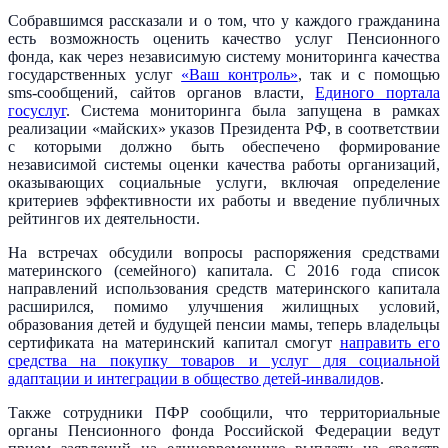
Собравшимся рассказали и о том, что у каждого гражданина
есть возможность оценить качество услуг Пенсионного
фонда, как через независимую систему мониторинга качества
государственных услуг
«Ваш контроль»
, так и с помощью
sms-сообщений, сайтов органов власти,
Единого портала
госуслуг
. Система мониторинга была запущена в рамках
реализации «майских» указов Президента РФ, в соответствии
с которыми должно быть обеспечено формирование
независимой системы оценки качества работы организаций,
оказывающих социальные услуги, включая определение
критериев эффективности их работы и введение публичных
рейтингов их деятельности.
На встречах обсудили вопросы распоряжения средствами
материнского (семейного) капитала. С 2016 года список
направлений использования средств материнского капитала
расширился, помимо улучшения жилищных условий,
образования детей и будущей пенсии мамы, теперь владельцы
сертификата на материнский капитал смогут
направить его
средства на покупку товаров и услуг для социальной
адаптации и интеграции в общество детей-инвалидов
.
Также сотрудники ПФР сообщили, что территориальные
органы Пенсионного фонда Российской Федерации ведут