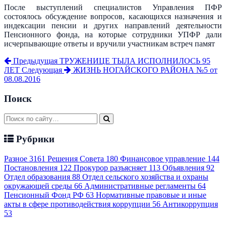
После выступлений специалистов Управления ПФР
состоялось обсуждение вопросов, касающихся назначения и
индексации пенсии и других направлений деятельности
Пенсионного фонда, на которые сотрудники УПФР дали
исчерпывающие ответы и вручили участникам встреч памят
Предыдущая
ТРУЖЕНИЦЕ ТЫЛА ИСПОЛНИЛОСЬ 95
ЛЕТ
Следующая
ЖИЗНЬ НОГАЙСКОГО РАЙОНА №5 от
08.08.2016
Поиск
Рубрики
Разное
3161
Решения Совета
180
Финансовое управление
144
Постановления
122
Прокурор разъясняет
113
Объявления
92
Отдел образования
88
Отдел сельского хозяйства и охраны
окружающей среды
66
Административные регламенты
64
Пенсионный Фонд РФ
63
Нормативные правовые и иные
акты в сфере противодействия коррупции
56
Антикоррупция
53