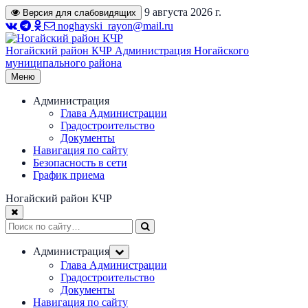
Перейти
9 августа 2026 г.
Версия для слабовидящих
к
noghayski_rayon@mail.ru
содержимому
Ногайский район КЧР
Администрация Ногайского
муниципального района
Меню
Администрация
Глава Администрации
Градостроительство
Документы
Навигация по сайту
Безопасность в сети
График приема
Ногайский район КЧР
Администрация
Глава Администрации
Градостроительство
Документы
Навигация по сайту