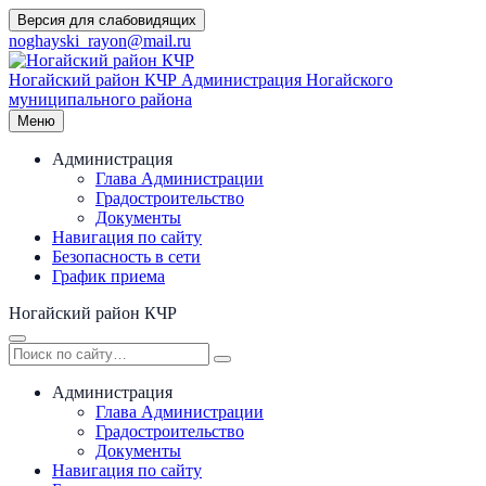
Перейти
Версия для слабовидящих
к
noghayski_rayon@mail.ru
содержимому
Ногайский район КЧР
Администрация Ногайского
муниципального района
Меню
Администрация
Глава Администрации
Градостроительство
Документы
Навигация по сайту
Безопасность в сети
График приема
Ногайский район КЧР
Администрация
Глава Администрации
Градостроительство
Документы
Навигация по сайту