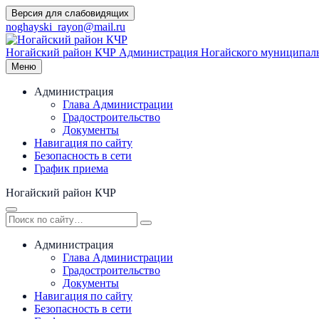
Перейти
Версия для слабовидящих
к
noghayski_rayon@mail.ru
содержимому
Ногайский район КЧР
Администрация Ногайского муниципаль
Меню
Администрация
Глава Администрации
Градостроительство
Документы
Навигация по сайту
Безопасность в сети
График приема
Ногайский район КЧР
Администрация
Глава Администрации
Градостроительство
Документы
Навигация по сайту
Безопасность в сети