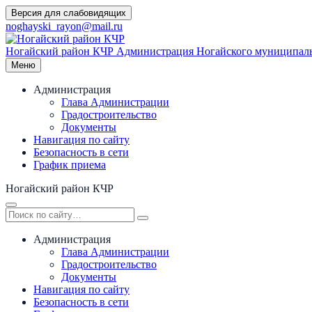
Перейти
Версия для слабовидящих
к
noghayski_rayon@mail.ru
содержимому
Ногайский район КЧР
Администрация Ногайского муниципаль
Меню
Администрация
Глава Администрации
Градостроительство
Документы
Навигация по сайту
Безопасность в сети
График приема
Ногайский район КЧР
Администрация
Глава Администрации
Градостроительство
Документы
Навигация по сайту
Безопасность в сети