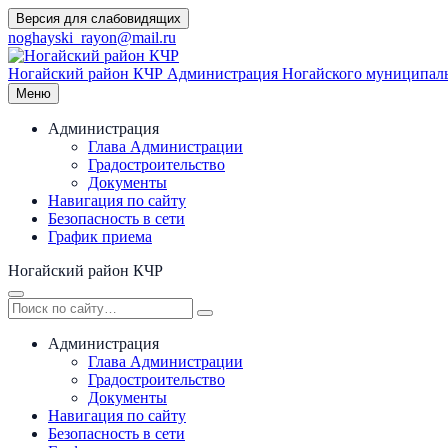
Перейти
Версия для слабовидящих
к
noghayski_rayon@mail.ru
содержимому
Ногайский район КЧР
Администрация Ногайского муниципаль
Меню
Администрация
Глава Администрации
Градостроительство
Документы
Навигация по сайту
Безопасность в сети
График приема
Ногайский район КЧР
Администрация
Глава Администрации
Градостроительство
Документы
Навигация по сайту
Безопасность в сети