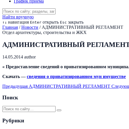
График приема
Найти вручную
навигация
открыть
закрыть
↑
↓
Enter
Esc
Главная
/
Новости
/
АДМИНИСТРАТИВНЫЙ РЕГЛАМЕНТ
Отдел архитектуры, строительства и ЖКХ
АДМИНИСТРАТИВНЫЙ РЕГЛАМЕН
14.05.2014
author
« Предоставление сведений о приватизированном муниципа
Скачать —
сведения о приватизированном мун имуществе
Предыдущая
АДМИНИСТРАТИВНЫЙ РЕГЛАМЕНТ
Следую
Поиск
Рубрики