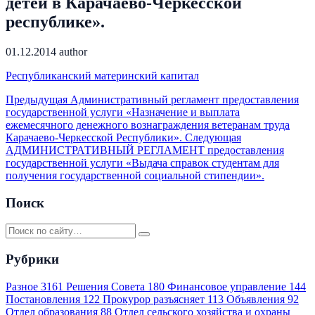
детей в Карачаево-Черкесской
республике».
01.12.2014
author
Республиканский материнский капитал
Предыдущая
Административный регламент предоставления
государственной услуги «Назначение и выплата
ежемесячного денежного вознаграждения ветеранам труда
Карачаево-Черкесской Республики».
Следующая
АДМИНИСТРАТИВНЫЙ РЕГЛАМЕНТ предоставления
государственной услуги «Выдача справок студентам для
получения государственной социальной стипендии».
Поиск
Рубрики
Разное
3161
Решения Совета
180
Финансовое управление
144
Постановления
122
Прокурор разъясняет
113
Объявления
92
Отдел образования
88
Отдел сельского хозяйства и охраны