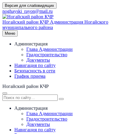
Перейти
Версия для слабовидящих
к
noghayski_rayon@mail.ru
содержимому
Ногайский район КЧР
Администрация Ногайского
муниципального района
Меню
Администрация
Глава Администрации
Градостроительство
Документы
Навигация по сайту
Безопасность в сети
График приема
Ногайский район КЧР
Администрация
Глава Администрации
Градостроительство
Документы
Навигация по сайту