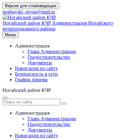
Перейти
Версия для слабовидящих
к
noghayski_rayon@mail.ru
содержимому
Ногайский район КЧР
Администрация Ногайского
муниципального района
Меню
Администрация
Глава Администрации
Градостроительство
Документы
Навигация по сайту
Безопасность в сети
График приема
Ногайский район КЧР
Администрация
Глава Администрации
Градостроительство
Документы
Навигация по сайту