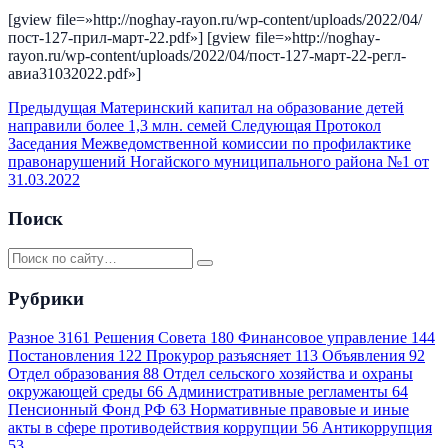
[gview file=»http://noghay-rayon.ru/wp-content/uploads/2022/04/
пост-127-прил-март-22.pdf»] [gview file=»http://noghay-
rayon.ru/wp-content/uploads/2022/04/пост-127-март-22-регл-
авиа31032022.pdf»]
Предыдущая
Материнский капитал на образование детей
направили более 1,3 млн. семей
Следующая
Протокол
Заседания Межведомственной комиссии по профилактике
правонарушений Ногайского муниципального района №1 от
31.03.2022
Поиск
Рубрики
Разное
3161
Решения Совета
180
Финансовое управление
144
Постановления
122
Прокурор разъясняет
113
Объявления
92
Отдел образования
88
Отдел сельского хозяйства и охраны
окружающей среды
66
Административные регламенты
64
Пенсионный Фонд РФ
63
Нормативные правовые и иные
акты в сфере противодействия коррупции
56
Антикоррупция
53