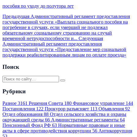
пособия по уходу до полутора лет
Предыдущая
Административный регламент предоставления
государственной услуги «Выплата социального пособия на
погребение в случаях, если умерший не подлежал
обязательному социальному страхованию на случай
временной нетрудоспособности и...
Следующая
Административный регламент предоставления
государственной услуги «Предоставление мер социальной
поддержки реабилитированным лицам по оплате проезда»
Поиск
Рубрики
Разное
3161
Решения Совета
180
Финансовое управление
144
Постановления
122
Прокурор разъясняет
113
Объявления
92
Отдел образования
88
Отдел сельского хозяйства и охраны
окружающей среды
66
Административные регламенты
64
Пенсионный Фонд РФ
63
Нормативные правовые и иные
акты в сфере противодействия коррупции
56
Антикоррупция
53