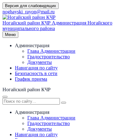
Перейти
Версия для слабовидящих
к
noghayski_rayon@mail.ru
содержимому
Ногайский район КЧР
Администрация Ногайского
муниципального района
Меню
Администрация
Глава Администрации
Градостроительство
Документы
Навигация по сайту
Безопасность в сети
График приема
Ногайский район КЧР
Администрация
Глава Администрации
Градостроительство
Документы
Навигация по сайту