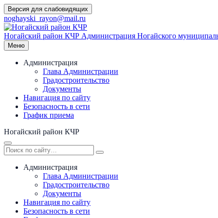
Перейти
Версия для слабовидящих
к
noghayski_rayon@mail.ru
содержимому
Ногайский район КЧР
Администрация Ногайского муниципаль
Меню
Администрация
Глава Администрации
Градостроительство
Документы
Навигация по сайту
Безопасность в сети
График приема
Ногайский район КЧР
Администрация
Глава Администрации
Градостроительство
Документы
Навигация по сайту
Безопасность в сети