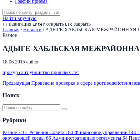
График приема
Найти вручную
навигация
открыть
закрыть
↑
↓
Enter
Esc
Главная
/
Новости
/
АДЫГЕ-ХАБЛЬСКАЯ МЕЖРАЙОННАЯ ПР
Разное
АДЫГЕ-ХАБЛЬСКАЯ МЕЖРАЙОННАЯ 
18.06.2015
author
прокур сайт убийство прошлых лет
Предыдущая
Проведена проверка в сфере противодействия нез
Поиск
Рубрики
Разное
3161
Решения Совета
180
Финансовое управление
144
П
окружающей среды
66
Административные регламенты
64
Пенс