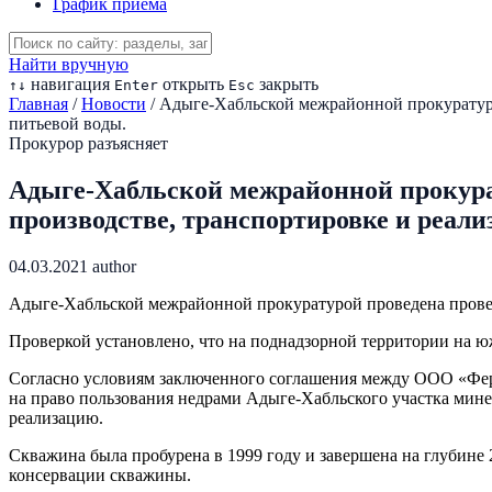
График приема
Найти вручную
навигация
открыть
закрыть
↑
↓
Enter
Esc
Главная
/
Новости
/
Адыге-Хабльской межрайонной прокуратуро
питьевой воды.
Прокурор разъясняет
Адыге-Хабльской межрайонной прокурат
производстве, транспортировке и реал
04.03.2021
author
Адыге-Хабльской межрайонной прокуратурой проведена провер
Проверкой установлено, что на поднадзорной территории на ю
Согласно условиям заключенного соглашения между ООО «Фер
на право пользования недрами Адыге-Хабльского участка мине
реализацию.
Скважина была пробурена в 1999 году и завершена на глубине 
консервации скважины.