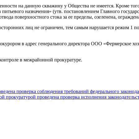
енности на данную скважину у Общества не имеется. Кроме того,
питьевого назначения» (утв. постановлением Главного государс
твода поверхностного стока за ее пределы, озеленена, огражден
посторонних лиц не ограничен, тем самым нарушается режим 1 по
урором в адрес генерального директора ООО «Фермерское хозя
 контроле в межрайонной прокуратуре.
едена проверка соблюдения требований федерального законода
 прокуратурой проведена проверка исполнения законодательст