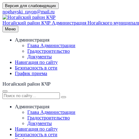
Перейти
Версия для слабовидящих
к
noghayski_rayon@mail.ru
содержимому
Ногайский район КЧР
Администрация Ногайского муниципаль
Меню
Администрация
Глава Администрации
Градостроительство
Документы
Навигация по сайту
Безопасность в сети
График приема
Ногайский район КЧР
Администрация
Глава Администрации
Градостроительство
Документы
Навигация по сайту
Безопасность в сети