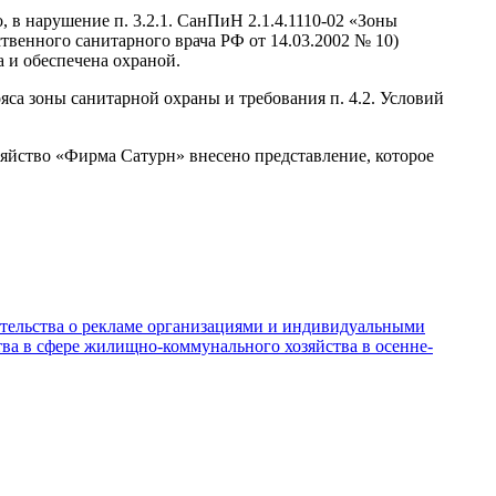
 в нарушение п. 3.2.1. СанПиН 2.1.4.1110-02 «Зоны
твенного санитарного врача РФ от 14.03.2002 № 10)
а и обеспечена охраной.
яса зоны санитарной охраны и требования п. 4.2. Условий
йство «Фирма Сатурн» внесено представление, которое
тельства о рекламе организациями и индивидуальными
ва в сфере жилищно-коммунального хозяйства в осенне-