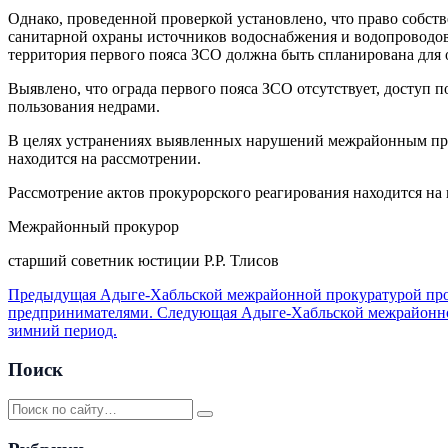
Однако, проведенной проверкой установлено, что право собств
санитарной охраны источников водоснабжения и водопроводов 
территория первого пояса ЗСО должна быть спланирована для о
Выявлено, что ограда первого пояса ЗСО отсутствует, доступ 
пользования недрами.
В целях устранениях выявленных нарушений межрайонным прок
находится на рассмотрении.
Рассмотрение актов прокурорского реагирования находится на
Межрайонный прокурор
старший советник юстиции Р.Р. Тлисов
Предыдущая
Адыге-Хабльской межрайонной прокуратурой пров
предпринимателями.
Следующая
Адыге-Хабльской межрайонной
зимний период.
Поиск