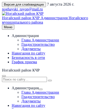
Перейти
7 августа 2026 г.
Версия для слабовидящих
к
noghayski_rayon@mail.ru
содержимому
Ногайский район КЧР
Администрация Ногайского
муниципального района
Меню
Администрация
Глава Администрации
Градостроительство
Документы
Навигация по сайту
Безопасность в сети
График приема
Ногайский район КЧР
Администрация
Глава Администрации
Градостроительство
Документы
Навигация по сайту