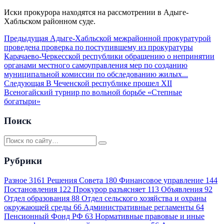
Иски прокурора находятся на рассмотрении в Адыге-
Хабльском районном суде.
Предыдущая
Адыге-Хабльской межрайонной прокуратурой
проведена проверка по поступившему из прокуратуры
Карачаево-Черкесской республики обращению о непринятии
органами местного самоуправления мер по созданию
муниципальной комиссии по обследованию жилых...
Следующая
В Чеченской республике прошел XII
Всеногайский турнир по вольной борьбе «Степные
богатыри»
Поиск
Рубрики
Разное
3161
Решения Совета
180
Финансовое управление
144
Постановления
122
Прокурор разъясняет
113
Объявления
92
Отдел образования
88
Отдел сельского хозяйства и охраны
окружающей среды
66
Административные регламенты
64
Пенсионный Фонд РФ
63
Нормативные правовые и иные