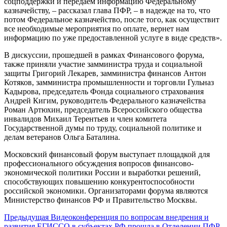
соцподдержки и передаем информацию Федеральному
казначейству, – рассказал глава ПФР, – в надежде на то, что
потом Федеральное казначейство, после того, как осуществит
все необходимые мероприятия по оплате, вернет нам
информацию по уже предоставленной услуге в виде средств».
В дискуссии, прошедшей в рамках Финансового форума,
также приняли участие замминистра труда и социальной
защиты Григорий Лекарев, замминистра финансов Антон
Котяков, замминистра промышленности и торговли Гульназ
Кадырова, председатель Фонда социального страхования
Андрей Кигим, руководитель Федерального казначейства
Роман Артюхин, председатель Всероссийского общества
инвалидов Михаил Терентьев и член комитета
Государственной думы по труду, социальной политике и
делам ветеранов Ольга Баталина.
Московский финансовый форум выступает площадкой для
профессионального обсуждения вопросов финансово-
экономической политики России и выработки решений,
способствующих повышению конкурентоспособности
российской экономики. Организаторами форума являются
Министерство финансов РФ и Правительство Москвы.
Предыдущая
Видеоконференция по вопросам внедрения и
развития ЕГИССО в субъектах РФ прошла в Отделении ПФР