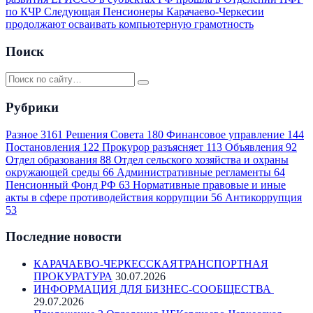
по КЧР
Следующая
Пенсионеры Карачаево-Черкесии
продолжают осваивать компьютерную грамотность
Поиск
Рубрики
Разное
3161
Решения Совета
180
Финансовое управление
144
Постановления
122
Прокурор разъясняет
113
Объявления
92
Отдел образования
88
Отдел сельского хозяйства и охраны
окружающей среды
66
Административные регламенты
64
Пенсионный Фонд РФ
63
Нормативные правовые и иные
акты в сфере противодействия коррупции
56
Антикоррупция
53
Последние новости
КАРАЧАЕВО-ЧЕРКЕССКАЯТРАНСПОРТНАЯ
ПРОКУРАТУРА
30.07.2026
ИНФОРМАЦИЯ ДЛЯ БИЗНЕС-СООБЩЕСТВА
29.07.2026