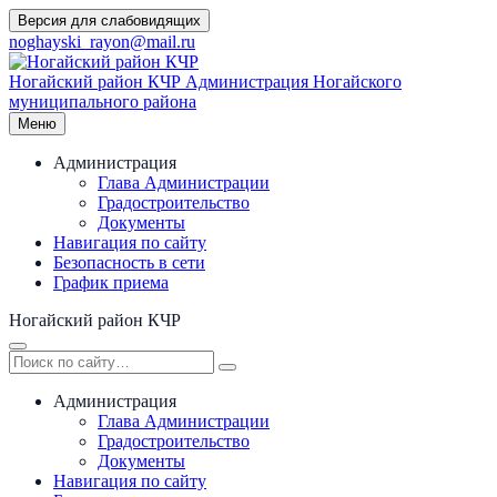
Перейти
Версия для слабовидящих
к
noghayski_rayon@mail.ru
содержимому
Ногайский район КЧР
Администрация Ногайского
муниципального района
Меню
Администрация
Глава Администрации
Градостроительство
Документы
Навигация по сайту
Безопасность в сети
График приема
Ногайский район КЧР
Администрация
Глава Администрации
Градостроительство
Документы
Навигация по сайту