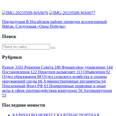
Предыдущая
В Ногайском районе проведен коллективный
Ифтар.
Следующая
«Окна Победы»
Поиск
Рубрики
Разное
3161
Решения Совета
180
Финансовое управление
144
Постановления
122
Прокурор разъясняет
113
Объявления
92
Отдел образования
88
Отдел сельского хозяйства и охраны
окружающей среды
66
Административные регламенты
64
Пенсионный Фонд РФ
63
Нормативные правовые и иные
акты в сфере противодействия коррупции
56
Антикоррупция
53
Последние новости
КАРАЧАЕВО-ЧЕРКЕССКАЯТРАНСПОРТНАЯ