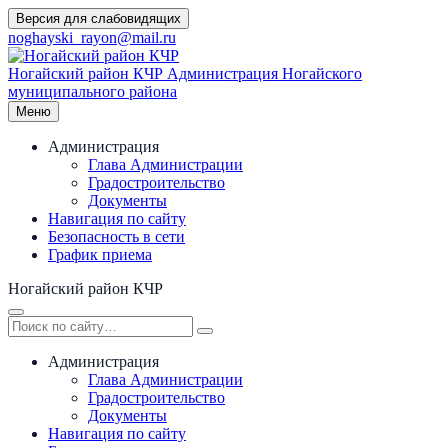
Перейти
Версия для слабовидящих
к
noghayski_rayon@mail.ru
содержимому
Ногайский район КЧР
Администрация Ногайского
муниципального района
Меню
Администрация
Глава Администрации
Градостроительство
Документы
Навигация по сайту
Безопасность в сети
График приема
Ногайский район КЧР
Администрация
Глава Администрации
Градостроительство
Документы
Навигация по сайту