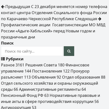
Предыдущая
С 23 декабря меняется номер телефона
контакт-центра Отделения Социального фонда России
по Карачаево-Черкесской Республике
Следующая
Профилактические акции Госавтоинспекции МО МВД
России «Адыге-Хабльский» перед Новым годом и
праздничные дни
Поиск
Рубрики
Разное
3161
Решения Совета
180
Финансовое
управление
144
Постановления
122
Прокурор
разъясняет
113
Объявления
92
Отдел образования
88
Отдел сельского хозяйства и охраны окружающей
среды
66
Административные регламенты
64
Пенсионный Фонд РФ
63
Нормативные правовые и
иные акты в сфере противодействия коррупции
56
Антикоррупция
53