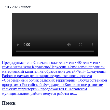
17.05.2023
author
Предыдущая
<em>С начала года</em><em> 48</em><em>
семей </em><em>Карачаево-Черкесии </em><em>направили
материнский капитал на образование детей</em>
Следующая
Работа в рамках реализации ведомственного проекта
«Современный облик сельских территорий» Государственной
программы Российской Федерации «Комплексное развитие
сельских территорий» продолжается.В Ногайском
муниципальном районе ведутся работы по...
Поиск