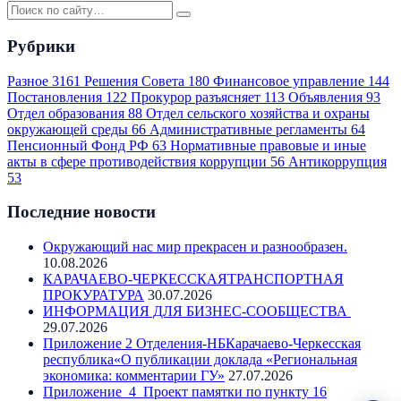
Рубрики
Разное
3161
Решения Совета
180
Финансовое управление
144
Постановления
122
Прокурор разъясняет
113
Объявления
93
Отдел образования
88
Отдел сельского хозяйства и охраны
окружающей среды
66
Административные регламенты
64
Пенсионный Фонд РФ
63
Нормативные правовые и иные
акты в сфере противодействия коррупции
56
Антикоррупция
53
Последние новости
Окружающий нас мир прекрасен и разнообразен.
10.08.2026
КАРАЧАЕВО-ЧЕРКЕССКАЯТРАНСПОРТНАЯ
ПРОКУРАТУРА
30.07.2026
ИНФОРМАЦИЯ ДЛЯ БИЗНЕС-СООБЩЕСТВА
29.07.2026
Приложение 2 Отделения-НБКарачаево-Черкесская
республика«О публикации доклада «Региональная
экономика: комментарии ГУ»
27.07.2026
Приложение_4_Проект памятки по пункту 16