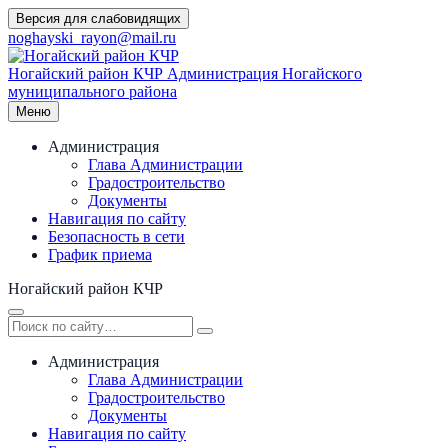
Перейти
Версия для слабовидящих
к
noghayski_rayon@mail.ru
содержимому
Ногайский район КЧР
Администрация Ногайского
муниципального района
Меню
Администрация
Глава Администрации
Градостроительство
Документы
Навигация по сайту
Безопасность в сети
График приема
Ногайский район КЧР
Администрация
Глава Администрации
Градостроительство
Документы
Навигация по сайту