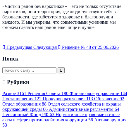
«Чистый район без наркотиков» – это не только отсутствие
наркотиков, но и территория, где люди чувствуют себя в
безопасности, где заботятся о здоровье и благополучии
каждого. И мы уверены, что совместными усилиями мы
сможем сделать наш район еще чище и лучше.
Предыдущая
Следующая
Решение № 48 от 25.06.2026
Поиск
Рубрики
Разное
3161
Решения Совета
180
Финансовое управление
144
Постановления
122
Прокурор разъясняет
113
Объявления
92
Отдел образования
88
Отдел сельского хозяйства и охраны
окружающей среды
66
Административные регламенты
64
Пенсионный Фонд РФ
63
Нормативные правовые и иные
акты в сфере противодействия коррупции
56
Антикоррупция
53