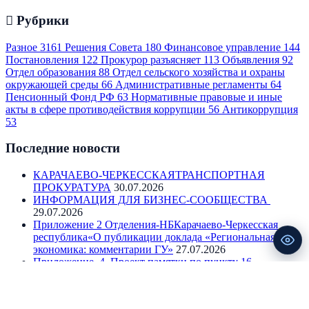
Рубрики
Разное
3161
Решения Совета
180
Финансовое управление
144
Постановления
122
Прокурор разъясняет
113
Объявления
92
Отдел образования
88
Отдел сельского хозяйства и охраны
окружающей среды
66
Административные регламенты
64
Пенсионный Фонд РФ
63
Нормативные правовые и иные
акты в сфере противодействия коррупции
56
Антикоррупция
53
Последние новости
КАРАЧАЕВО-ЧЕРКЕССКАЯТРАНСПОРТНАЯ
ПРОКУРАТУРА
30.07.2026
ИНФОРМАЦИЯ ДЛЯ БИЗНЕС-СООБЩЕСТВА
29.07.2026
Приложение 2 Отделения-НБКарачаево-Черкесская
республика«О публикации доклада «Региональная
экономика: комментарии ГУ»
27.07.2026
Приложение_4_Проект памятки по пункту 16
«Электронные сервисы Росреестра для бизнеса»
23.07.2026
Приложение_9_Проект памятки по пункту 75