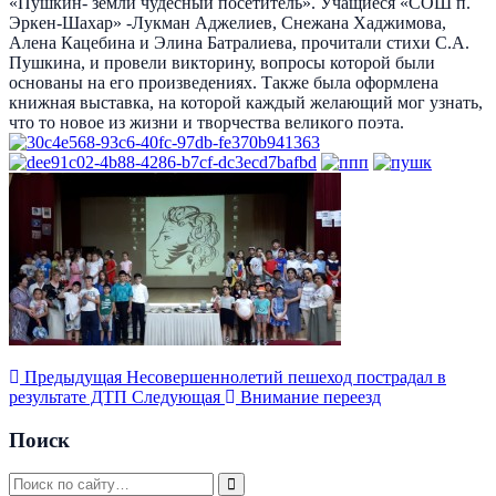
«Пушкин- земли чудесный посетитель». Учащиеся «СОШ п.
Эркен-Шахар» -Лукман Аджелиев, Снежана Хаджимова,
Алена Кацебина и Элина Батралиева, прочитали стихи С.А.
Пушкина, и провели викторину, вопросы которой были
основаны на его произведениях. Также была оформлена
книжная выставка, на которой каждый желающий мог узнать,
что то новое из жизни и творчества великого поэта.
Предыдущая
Несовершеннолетий пешеход пострадал в
результате ДТП
Следующая
Внимание переезд
Поиск