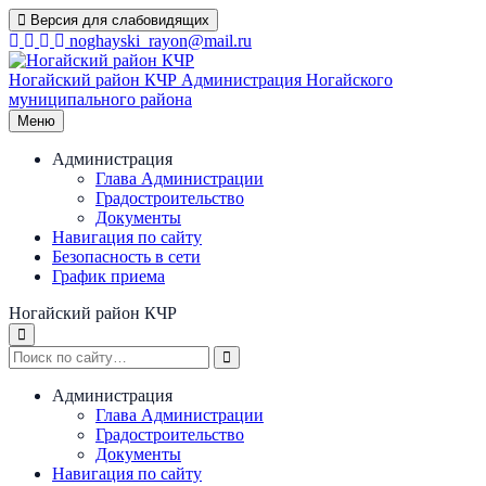
Перейти
Версия для слабовидящих
к
noghayski_rayon@mail.ru
содержимому
Ногайский район КЧР
Администрация Ногайского
муниципального района
Меню
Администрация
Глава Администрации
Градостроительство
Документы
Навигация по сайту
Безопасность в сети
График приема
Ногайский район КЧР
Администрация
Глава Администрации
Градостроительство
Документы
Навигация по сайту