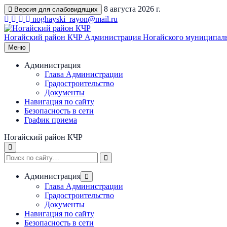
Перейти
8 августа 2026 г.
Версия для слабовидящих
к
noghayski_rayon@mail.ru
содержимому
Ногайский район КЧР
Администрация Ногайского муниципаль
Меню
Администрация
Глава Администрации
Градостроительство
Документы
Навигация по сайту
Безопасность в сети
График приема
Ногайский район КЧР
Администрация
Глава Администрации
Градостроительство
Документы
Навигация по сайту
Безопасность в сети