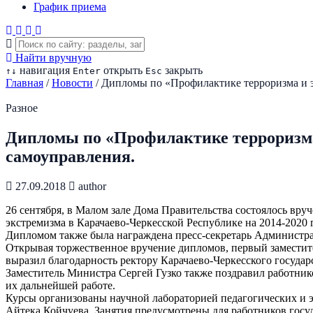
График приема
Найти вручную
навигация
открыть
закрыть
↑
↓
Enter
Esc
Главная
/
Новости
/
Дипломы по «Профилактике терроризма и э
Разное
Дипломы по «Профилактике терроризма
самоуправления.
27.09.2018
author
26 сентября, в Малом зале Дома Правительства состоялось в
экстремизма в Карачаево-Черкесской Республике на 2014-2020 
Дипломом также была награждена пресс-секретарь Администр
Открывая торжественное вручение дипломов, первый заместит
выразил благодарность ректору Карачаево-Черкесского государ
Заместитель Министра Сергей Гузко также поздравил работник
их дальнейшей работе.
Курсы организованы научной лабораторией педагогических и э
Айтека Койчуева. Занятия предусмотрены для работников госу