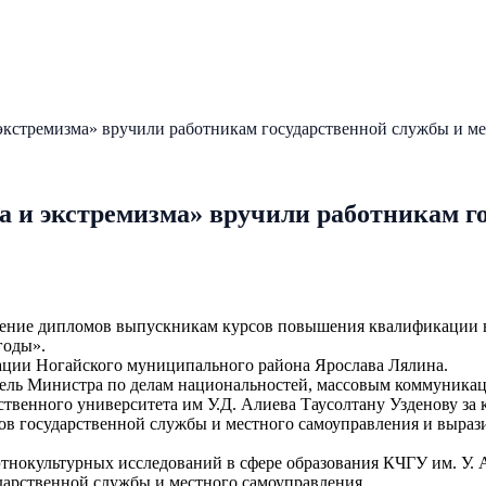
кстремизма» вручили работникам государственной службы и ме
 и экстремизма» вручили работникам го
ручение дипломов выпускникам курсов повышения квалификации
годы».
ации Ногайского муниципального района Ярослава Лялина.
ель Министра по делам национальностей, массовым коммуникац
ственного университета им У.Д. Алиева Таусолтану Узденову за
ов государственной службы и местного самоуправления и вырази
тнокультурных исследований в сфере образования КЧГУ им. У. 
дарственной службы и местного самоуправления.