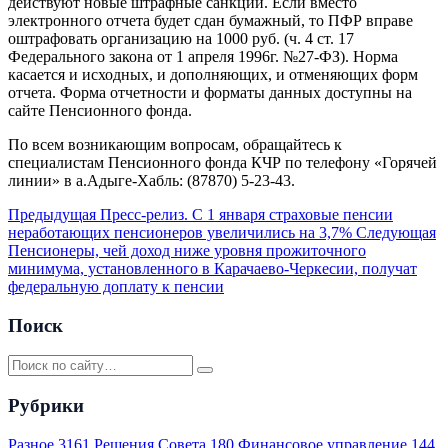
действуют новые штрафные санкции. Если вместо
электронного отчета будет сдан бумажный, то ПФР вправе
оштрафовать организацию на 1000 руб. (ч. 4 ст. 17
Федерального закона от 1 апреля 1996г. №27-ФЗ). Норма
касается и исходных, и дополняющих, и отменяющих форм
отчета. Форма отчетности и форматы данных доступны на
сайте Пенсионного фонда.
По всем возникающим вопросам, обращайтесь к
специалистам Пенсионного фонда КЧР по телефону «Горячей
линии» в а.Адыге-Хабль: (87870) 5-23-43.
Предыдущая
Пресс-релиз. С 1 января страховые пенсии
неработающих пенсионеров увеличились на 3,7%
Следующая
Пенсионеры, чей доход ниже уровня прожиточного
минимума, установленного в Карачаево-Черкесии, получат
федеральную доплату к пенсии
Поиск
Рубрики
Разное
3161
Решения Совета
180
Финансовое управление
144