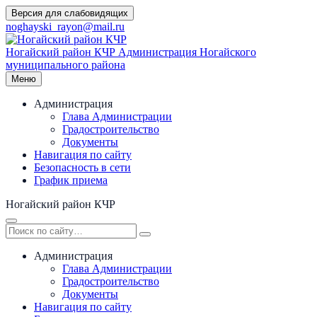
Перейти
Версия для слабовидящих
к
noghayski_rayon@mail.ru
содержимому
Ногайский район КЧР
Администрация Ногайского
муниципального района
Меню
Администрация
Глава Администрации
Градостроительство
Документы
Навигация по сайту
Безопасность в сети
График приема
Ногайский район КЧР
Администрация
Глава Администрации
Градостроительство
Документы
Навигация по сайту