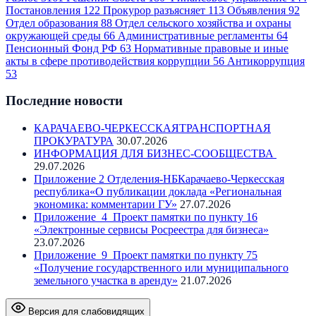
Постановления
122
Прокурор разъясняет
113
Объявления
92
Отдел образования
88
Отдел сельского хозяйства и охраны
окружающей среды
66
Административные регламенты
64
Пенсионный Фонд РФ
63
Нормативные правовые и иные
акты в сфере противодействия коррупции
56
Антикоррупция
53
Последние новости
КАРАЧАЕВО-ЧЕРКЕССКАЯТРАНСПОРТНАЯ
ПРОКУРАТУРА
30.07.2026
ИНФОРМАЦИЯ ДЛЯ БИЗНЕС-СООБЩЕСТВА
29.07.2026
Приложение 2 Отделения-НБКарачаево-Черкесская
республика«О публикации доклада «Региональная
экономика: комментарии ГУ»
27.07.2026
Приложение_4_Проект памятки по пункту 16
«Электронные сервисы Росреестра для бизнеса»
23.07.2026
Приложение_9_Проект памятки по пункту 75
«Получение государственного или муниципального
земельного участка в аренду»
21.07.2026
Версия для слабовидящих