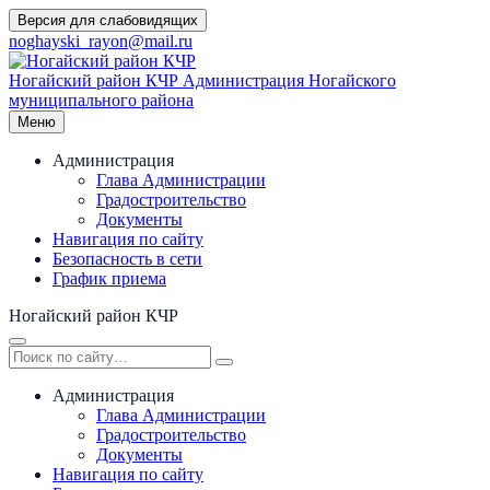
Перейти
Версия для слабовидящих
к
noghayski_rayon@mail.ru
содержимому
Ногайский район КЧР
Администрация Ногайского
муниципального района
Меню
Администрация
Глава Администрации
Градостроительство
Документы
Навигация по сайту
Безопасность в сети
График приема
Ногайский район КЧР
Администрация
Глава Администрации
Градостроительство
Документы
Навигация по сайту