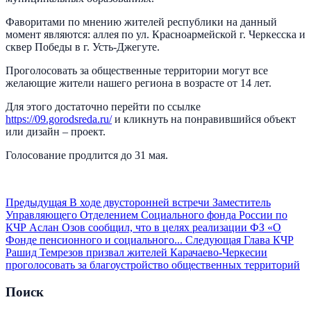
Фаворитами по мнению жителей республики на данный
момент являются: аллея по ул. Красноармейской г. Черкесска и
сквер Победы в г. Усть-Джегуте.
Проголосовать за общественные территории могут все
желающие жители нашего региона в возрасте от 14 лет.
Для этого достаточно перейти по ссылке
https://09.gorodsreda.ru/
и кликнуть на понравившийся объект
или дизайн – проект.
Голосование продлится до 31 мая.
Предыдущая
В ходе двусторонней встречи Заместитель
Управляющего Отделением Социального фонда России по
КЧР Аслан Озов сообщил, что в целях реализации ФЗ «О
Фонде пенсионного и социального...
Следующая
Глава КЧР
Рашид Темрезов призвал жителей Карачаево-Черкесии
проголосовать за благоустройство общественных территорий
Поиск