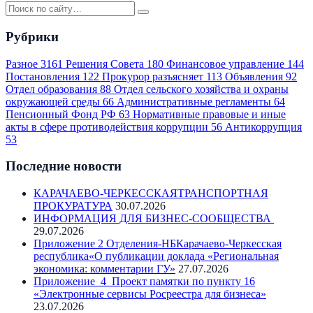
Рубрики
Разное
3161
Решения Совета
180
Финансовое управление
144
Постановления
122
Прокурор разъясняет
113
Объявления
92
Отдел образования
88
Отдел сельского хозяйства и охраны
окружающей среды
66
Административные регламенты
64
Пенсионный Фонд РФ
63
Нормативные правовые и иные
акты в сфере противодействия коррупции
56
Антикоррупция
53
Последние новости
КАРАЧАЕВО-ЧЕРКЕССКАЯТРАНСПОРТНАЯ
ПРОКУРАТУРА
30.07.2026
ИНФОРМАЦИЯ ДЛЯ БИЗНЕС-СООБЩЕСТВА
29.07.2026
Приложение 2 Отделения-НБКарачаево-Черкесская
республика«О публикации доклада «Региональная
экономика: комментарии ГУ»
27.07.2026
Приложение_4_Проект памятки по пункту 16
«Электронные сервисы Росреестра для бизнеса»
23.07.2026