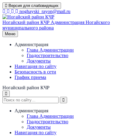
Перейти
Версия для слабовидящих
к
noghayski_rayon@mail.ru
содержимому
Ногайский район КЧР
Администрация Ногайского
муниципального района
Меню
Администрация
Глава Администрации
Градостроительство
Документы
Навигация по сайту
Безопасность в сети
График приема
Ногайский район КЧР
Администрация
Глава Администрации
Градостроительство
Документы
Навигация по сайту