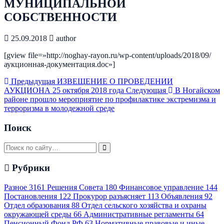
МУНИЦИПАЛЬНОЙ
СОБСТВЕННОСТИ
25.09.2018
author
[gview file=»http://noghay-rayon.ru/wp-content/uploads/2018/09/
аукционная-документация.doc»]
Предыдущая
ИЗВЕЩЕНИЕ О ПРОВЕДЕНИИ
АУКЦИОНА 25 октября 2018 года
Следующая
В Ногайском
районе прошло мероприятие по профилактике экстремизма и
терроризма в молодежной среде
Поиск
Рубрики
Разное
3161
Решения Совета
180
Финансовое управление
144
Постановления
122
Прокурор разъясняет
113
Объявления
92
Отдел образования
88
Отдел сельского хозяйства и охраны
окружающей среды
66
Административные регламенты
64
Пенсионный Фонд РФ
63
Нормативные правовые и иные