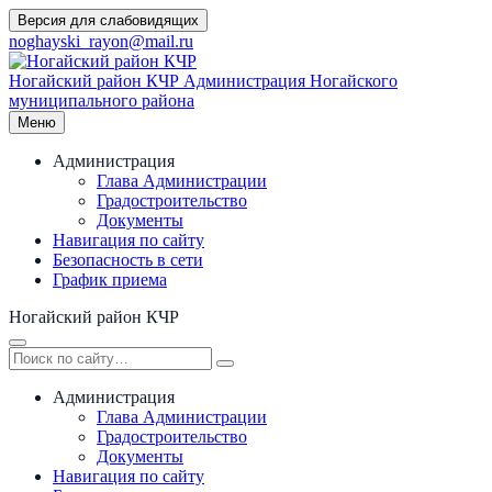
Перейти
Версия для слабовидящих
к
noghayski_rayon@mail.ru
содержимому
Ногайский район КЧР
Администрация Ногайского
муниципального района
Меню
Администрация
Глава Администрации
Градостроительство
Документы
Навигация по сайту
Безопасность в сети
График приема
Ногайский район КЧР
Администрация
Глава Администрации
Градостроительство
Документы
Навигация по сайту