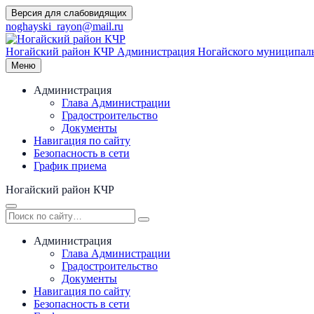
Перейти
Версия для слабовидящих
к
noghayski_rayon@mail.ru
содержимому
Ногайский район КЧР
Администрация Ногайского муниципаль
Меню
Администрация
Глава Администрации
Градостроительство
Документы
Навигация по сайту
Безопасность в сети
График приема
Ногайский район КЧР
Администрация
Глава Администрации
Градостроительство
Документы
Навигация по сайту
Безопасность в сети