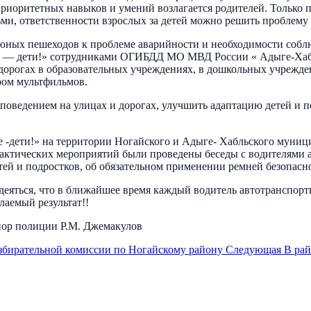
 приоритетных навыков и умений возлагается родителей. Только
ми, ответственности взрослых за детей можно решить проблему д
 юных пешеходов к проблеме аварийности и необходимости соб
е — дети!» сотрудниками ОГИБДД МО МВД России « Адыге-Хаб
дорогах в образовательных учреждениях, в дошкольных учрежд
ром мультфильмов.
поведением на улицах и дорогах, улучшить адаптацию детей и по
 -дети!» на территории Ногайского и Адыге- Хабльского муни
актических мероприятий были проведены беседы с водителями 
ей и подростков, об обязательном применении ремней безопасн
ся, что в ближайшее время каждый водитель автотранспортного
лаемый результат!!
ор полиции P.M. Джемакулов
избирательной комиссии по Ногайскому району
Следующая
В рай