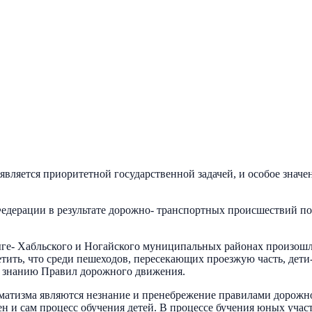
вляется приоритетной государственной задачей, и особое знач
едерации в результате дорожно- транспортных происшествий по
Адыге- Хабльского и Ногайского муниципальных районах произо
ить, что среди пешеходов, пересекающих проезжую часть, дети- 
у знанию Правил дорожного движения.
атизма являются незнание и пренебрежение правилами дорожног
жен и сам процесс обучения детей. В процессе бучения юных уча