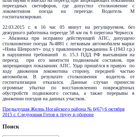
шлагбаумы и выехал на переезд при запрещающих показаниях
переездных светофоров, где допустил столкновение с
локомотивом поезда на переезде. Водитель М
госпитализирован.
22.03.2015 г. в 16 час 05 минут на регулируемом, без
дежурного работника переезде 58 км пк 6 перегона Черкесск
– Абазинка при исправно действующей АПС, допущено
столкновение поезда №4881 с легковым автомобилем марки
«Нива Шевролет» под у правлением гражданина Б (1943 г.р.)
в нарушении требований п. 15.3 ПДД РФ выехавшим на
переезд при его занятости подвижным составом, при
запрещающих показаниях АПС. Удар пришёлся в правую по
ходу движения локомотива сторону, передней частью
автомобиля. В результате столкновения водитель от
госпитализации отказался. Данные случаи принесли
огромные убытки по восстановлению повреждённых
обустройств подвижного состава, а также перерывы в
движении поездов на данных участков.
Предыдущая
Жизнь Ногайского района № 6(67) 6 октября
2015 г.
Следующая
Готов к труду и обороне
Поиск