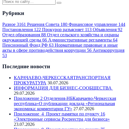
Рубрики
Разное
3161
Решения Совета
180
Финансовое управление
144
Постановления
122
Прокурор разъясняет
113
Объявления
92
Отдел образования
88
Отдел сельского хозяйства и охраны
окружающей среды
66
Административные регламенты
64
Пенсионный Фонд РФ
63
Нормативные правовые и иные
акты в сфере противодействия коррупции
56
Антикоррупция
53
Последние новости
КАРАЧАЕВО-ЧЕРКЕССКАЯТРАНСПОРТНАЯ
ПРОКУРАТУРА
30.07.2026
ИНФОРМАЦИЯ ДЛЯ БИЗНЕС-СООБЩЕСТВА
29.07.2026
Приложение 2 Отделения-НБКарачаево-Черкесская
республика«О публикации доклада «Региональная
экономика: комментарии ГУ»
27.07.2026
Приложение_4_Проект памятки по пункту 16
«Электронные сервисы Росреестра для бизнеса»
23.07.2026