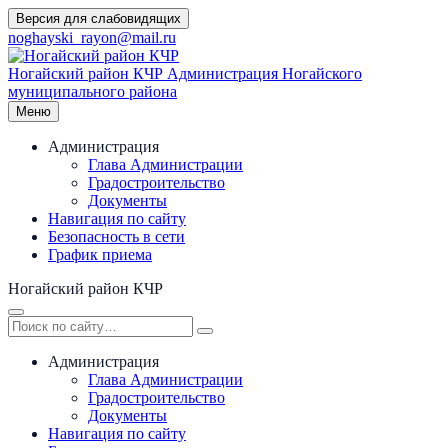
Перейти
Версия для слабовидящих
к
noghayski_rayon@mail.ru
содержимому
Ногайский район КЧР
Администрация Ногайского
муниципального района
Меню
Администрация
Глава Администрации
Градостроительство
Документы
Навигация по сайту
Безопасность в сети
График приема
Ногайский район КЧР
Администрация
Глава Администрации
Градостроительство
Документы
Навигация по сайту