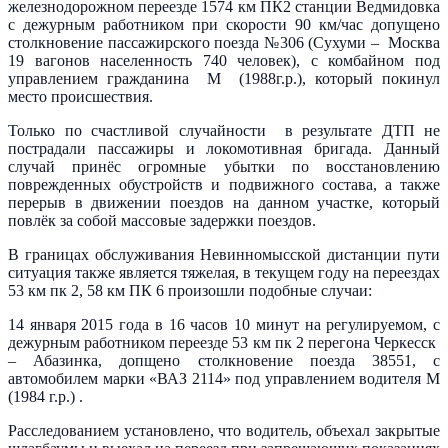
железнодорожном переезде 1574 км ПК2 станции Ведмидовка
с дежурным работником при скорости 90 км/час допущено
столкновение пассажирского поезда №306 (Сухуми – Москва
19 вагонов населенность 740 человек), с комбайном под
управлением гражданина М (1988г.р.), который покинул
место происшествия.
Только по счастливой случайности в результате ДТП не
пострадали пассажиры и локомотивная бригада. Данный
случай принёс огромные убытки по восстановлению
поврежденных обустройств и подвижного состава, а также
перерыв в движении поездов на данном участке, который
повлёк за собой массовые задержки поездов.
В границах обслуживания Невинномысской дистанции пути
ситуация также является тяжелая, в текущем году на переездах
53 км пк 2, 58 км ПК 6 произошли подобные случаи:
14 января 2015 года в 16 часов 10 минут на регулируемом, с
дежурным работником переезде 53 км пк 2 перегона Черкесск
– Абазинка, допщено столкновение поезда 38551, с
автомобилем марки «ВАЗ 2114» под управлением водителя М
(1984 г.р.) .
Расследованием установлено, что водитель, объехал закрытые