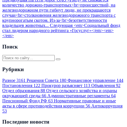
количество дорожно-транспортных<br>происшествий, на
железнодорожном пути гибнут люди, не прекращаются
случаи<br>столкновения железнодорожного транспорта с
крупнорогатым скотом. Из-за<br>безответственности
владельцев животных...
Следующая
<em>Социальный фонд
стал лидером народного рейтинга «Госуслуг»</em><em>
</em>
Поиск
Рубрики
Разное
3161
Решения Совета
180
Финансовое управление
144
Постановления
122
Прокурор разъясняет
113
Объявления
92
Отдел образования
88
Отдел сельского хозяйства и охраны
окружающей среды
66
Административные регламенты
64
Пенсионный Фонд РФ
63
Нормативные правовые и иные
акты в сфере противодействия коррупции
56
Антикоррупция
53
Последние новости