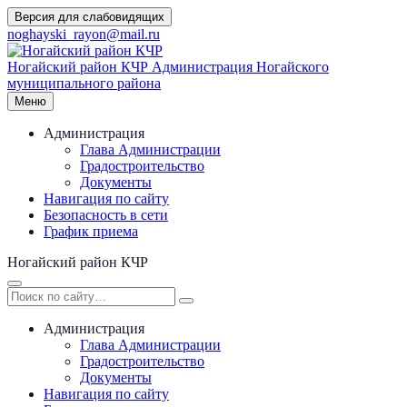
Перейти
Версия для слабовидящих
к
noghayski_rayon@mail.ru
содержимому
Ногайский район КЧР
Администрация Ногайского
муниципального района
Меню
Администрация
Глава Администрации
Градостроительство
Документы
Навигация по сайту
Безопасность в сети
График приема
Ногайский район КЧР
Администрация
Глава Администрации
Градостроительство
Документы
Навигация по сайту