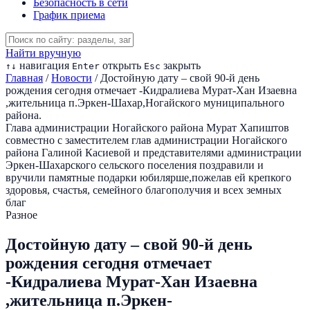
Безопасность в сети
График приема
Найти вручную
навигация
открыть
закрыть
↑
↓
Enter
Esc
Главная
/
Новости
/
Достойную дату – свой 90-й день
рождения сегодня отмечает -Кидралиева Мурат-Хан Изаевна
,жительница п.Эркен-Шахар,Ногайского муниципального
района.
Глава администрации Ногайского района Мурат Хапиштов
совместно с заместителем глав администрации Ногайского
района Галиной Касиевой и представителями администрации
Эркен-Шахарского сельского поселения поздравили и
вручили памятные подарки юбилярше,пожелав ей крепкого
здоровья, счастья, семейного благополучия и всех земных
благ
Разное
Достойную дату – свой 90-й день
рождения сегодня отмечает
-Кидралиева Мурат-Хан Изаевна
,жительница п.Эркен-