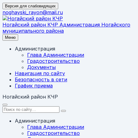
Перейти
Версия для слабовидящих
к
noghayski_rayon@mail.ru
содержимому
Ногайский район КЧР
Администрация Ногайского
муниципального района
Меню
Администрация
Глава Администрации
Градостроительство
Документы
Навигация по сайту
Безопасность в сети
График приема
Ногайский район КЧР
Администрация
Глава Администрации
Градостроительство