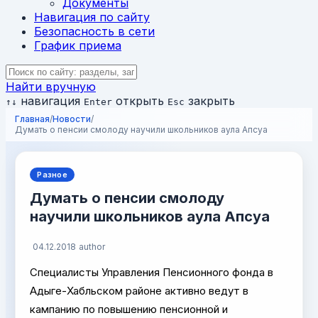
Документы
Навигация по сайту
Безопасность в сети
График приема
Найти вручную
навигация
открыть
закрыть
↑
↓
Enter
Esc
Главная
/
Новости
/
Думать о пенсии смолоду научили школьников аула Апсуа
Разное
Думать о пенсии смолоду
научили школьников аула Апсуа
04.12.2018
author
Специалисты Управления Пенсионного фонда в
Адыге-Хабльском районе активно ведут в
кампанию по повышению пенсионной и