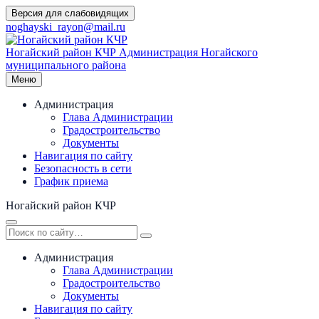
Перейти
Версия для слабовидящих
к
noghayski_rayon@mail.ru
содержимому
Ногайский район КЧР
Администрация Ногайского
муниципального района
Меню
Администрация
Глава Администрации
Градостроительство
Документы
Навигация по сайту
Безопасность в сети
График приема
Ногайский район КЧР
Администрация
Глава Администрации
Градостроительство
Документы
Навигация по сайту