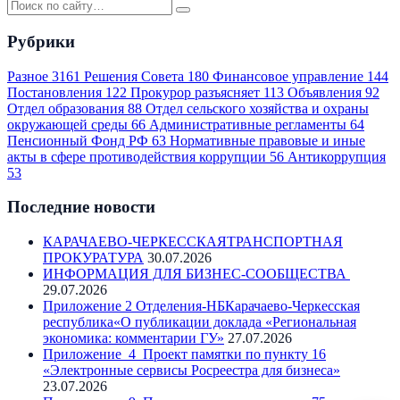
Рубрики
Разное
3161
Решения Совета
180
Финансовое управление
144
Постановления
122
Прокурор разъясняет
113
Объявления
92
Отдел образования
88
Отдел сельского хозяйства и охраны
окружающей среды
66
Административные регламенты
64
Пенсионный Фонд РФ
63
Нормативные правовые и иные
акты в сфере противодействия коррупции
56
Антикоррупция
53
Последние новости
КАРАЧАЕВО-ЧЕРКЕССКАЯТРАНСПОРТНАЯ
ПРОКУРАТУРА
30.07.2026
ИНФОРМАЦИЯ ДЛЯ БИЗНЕС-СООБЩЕСТВА
29.07.2026
Приложение 2 Отделения-НБКарачаево-Черкесская
республика«О публикации доклада «Региональная
экономика: комментарии ГУ»
27.07.2026
Приложение_4_Проект памятки по пункту 16
«Электронные сервисы Росреестра для бизнеса»
23.07.2026