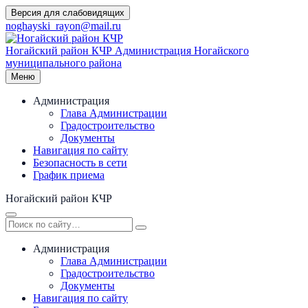
Перейти
Версия для слабовидящих
к
noghayski_rayon@mail.ru
содержимому
Ногайский район КЧР
Администрация Ногайского
муниципального района
Меню
Администрация
Глава Администрации
Градостроительство
Документы
Навигация по сайту
Безопасность в сети
График приема
Ногайский район КЧР
Администрация
Глава Администрации
Градостроительство
Документы
Навигация по сайту