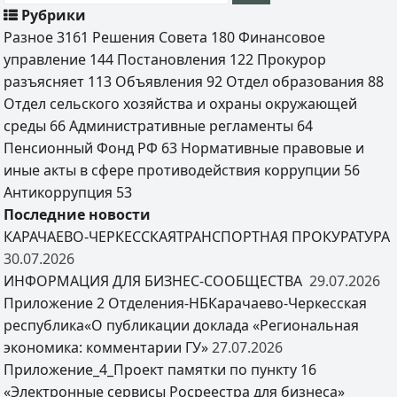
Рубрики
Разное
3161
Решения Совета
180
Финансовое
управление
144
Постановления
122
Прокурор
разъясняет
113
Объявления
92
Отдел образования
88
Отдел сельского хозяйства и охраны окружающей
среды
66
Административные регламенты
64
Пенсионный Фонд РФ
63
Нормативные правовые и
иные акты в сфере противодействия коррупции
56
Антикоррупция
53
Последние новости
КАРАЧАЕВО-ЧЕРКЕССКАЯТРАНСПОРТНАЯ ПРОКУРАТУРА
30.07.2026
ИНФОРМАЦИЯ ДЛЯ БИЗНЕС-СООБЩЕСТВА
29.07.2026
Приложение 2 Отделения-НБКарачаево-Черкесская
республика«О публикации доклада «Региональная
экономика: комментарии ГУ»
27.07.2026
Приложение_4_Проект памятки по пункту 16
«Электронные сервисы Росреестра для бизнеса»