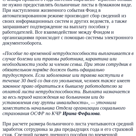
не нужно предоставлять больничные листы в бумажном виде.
При наступлении жизненного события Фонд в
автоматизированном режиме производит сбор сведений из
своих информационных систем и других ведомств, а также
запрашивает подтверждение на выплату пособия у
работодателей. Все взаимодействие между Фондом и
организациями происходит с помощью системы электронного
документооборота.
«Пособие по временной нетрудоспособности выплачивается в
случае болезни или травмы работника, карантина или
необходимости ухода за членом семьи. При этом сотрудник в
обязательном порядке должен быть официально
трудоустроен. Если заболевание или травма наступили в
течение 30 дней со дня его увольнения, человек также имеет
законное право обратиться к бывшему работодателю за
оплатой листа нетрудоспособности. Выплата назначается
за весь период нахождения на больничном или до
установления ему группы инвалидности», — уточнила
заместитель начальника Отдела организации социального
страхования ОСФР по КЧР
Ирина Фефилова
.
При расчете размера больничного листа учитываются средний
заработок сотрудника за два предыдущих года и его страховой
стаж. Средний размер дневного пособия по временной