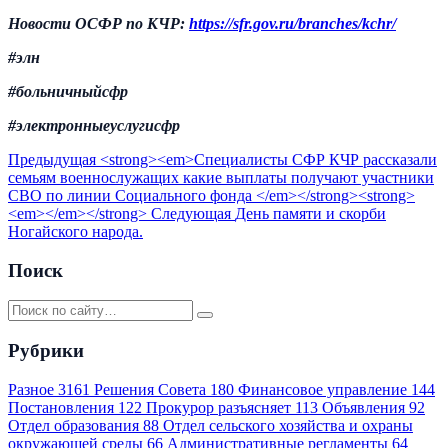
Новости ОСФР по КЧР:
https://
sfr.gov.ru/branches/kchr/
#элн
#больничныйсфр
#электронныеуслугисфр
Предыдущая
<strong><em>Специалисты СФР КЧР рассказали
семьям военнослужащих какие выплаты получают участники
СВО по линии Социального фонда </em></strong><strong>
<em></em></strong>
Следующая
День памяти и скорби
Ногайского народа.
Поиск
Рубрики
Разное
3161
Решения Совета
180
Финансовое управление
144
Постановления
122
Прокурор разъясняет
113
Объявления
92
Отдел образования
88
Отдел сельского хозяйства и охраны
окружающей среды
66
Административные регламенты
64