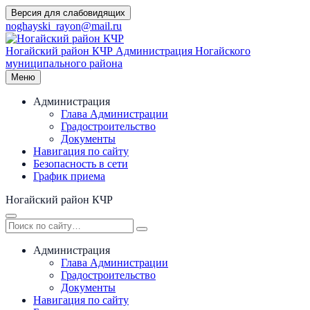
Перейти
Версия для слабовидящих
к
noghayski_rayon@mail.ru
содержимому
Ногайский район КЧР
Администрация Ногайского
муниципального района
Меню
Администрация
Глава Администрации
Градостроительство
Документы
Навигация по сайту
Безопасность в сети
График приема
Ногайский район КЧР
Администрация
Глава Администрации
Градостроительство
Документы
Навигация по сайту