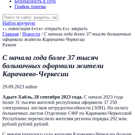
Безопасность в сети
График приема
Найти вручную
навигация
открыть
закрыть
↑
↓
Enter
Esc
Главная
/
Новости
/
С начала года более 37 тысяч больничных
оформили жители Карачаево-Черкесии
Разное
С начала года более 37 тысяч
больничных оформили жители
Карачаево-Черкесии
29.09.2023
author
Адыге-Хабль
,
28 сентября 2
02
3
года.
С начала 2023 года
более 31 тысячи жителей республики оформили 37 250
электронных листков нетрудоспособности (ЭЛН). На оплату
больничных листов Отделение СФР по Карачаево-Черкесской
Республике перечислило жителям региона порядка 292 млн.
рублей рублей рублей.
С января прошлого года жителям Карачаево-Черкесии больше