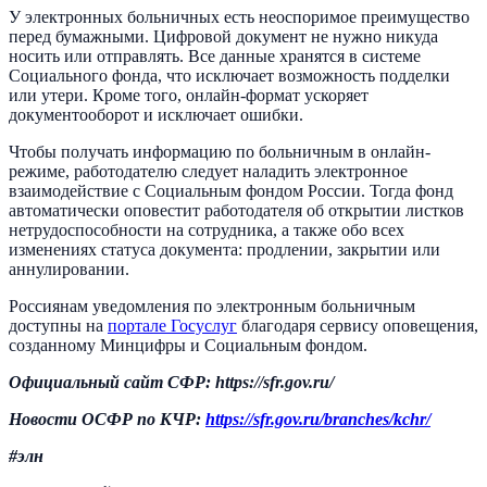
У электронных больничных есть неоспоримое преимущество
перед бумажными. Цифровой документ не нужно никуда
носить или отправлять. Все данные хранятся в системе
Социального фонда, что исключает возможность подделки
или утери. Кроме того, онлайн-формат ускоряет
документооборот и исключает ошибки.
Чтобы получать информацию по больничным в онлайн-
режиме, работодателю следует наладить электронное
взаимодействие с Социальным фондом России. Тогда фонд
автоматически оповестит работодателя об открытии листков
нетрудоспособности на сотрудника, а также обо всех
изменениях статуса документа: продлении, закрытии или
аннулировании.
Россиянам уведомления по электронным больничным
доступны на
портале Госуслуг
благодаря сервису оповещения,
созданному Минцифры и Социальным фондом.
Официальный сайт СФР: https://
sfr.gov.ru/
Новости ОСФР по КЧР:
https://
sfr.gov.ru/branches/kchr/
#элн