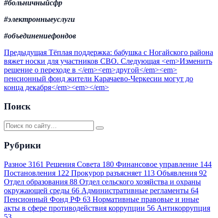
#
больничныйсфр
#электронные
услуги
#объединениефондов
Предыдущая
Тёплая поддержка: бабушка с Ногайского района
вяжет носки для участников СВО.
Следующая
<em>Изменить
решение о переходе в </em><em>другой</em><em>
пенсионный фонд жители Карачаево-Черкесии могут до
конца декабря</em><em></em>
Поиск
Рубрики
Разное
3161
Решения Совета
180
Финансовое управление
144
Постановления
122
Прокурор разъясняет
113
Объявления
92
Отдел образования
88
Отдел сельского хозяйства и охраны
окружающей среды
66
Административные регламенты
64
Пенсионный Фонд РФ
63
Нормативные правовые и иные
акты в сфере противодействия коррупции
56
Антикоррупция
53