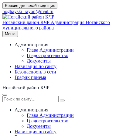
Перейти
Версия для слабовидящих
к
noghayski_rayon@mail.ru
содержимому
Ногайский район КЧР
Администрация Ногайского
муниципального района
Меню
Администрация
Глава Администрации
Градостроительство
Документы
Навигация по сайту
Безопасность в сети
График приема
Ногайский район КЧР
Администрация
Глава Администрации
Градостроительство
Документы
Навигация по сайту