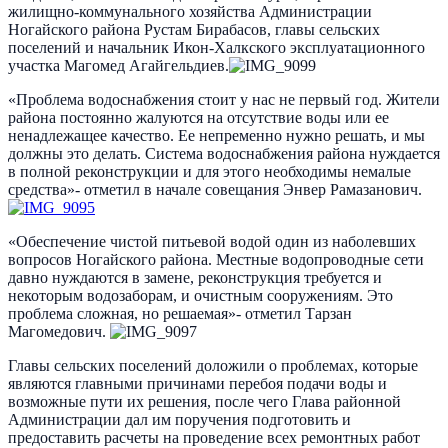
жилищно-коммунального хозяйства Администрации
Ногайского района Рустам Бирабасов, главы сельских
поселений и начальник Икон-Халкского эксплуатационного
участка Магомед Агайгельдиев.
«Проблема водоснабжения стоит у нас не первый год. Жители
района постоянно жалуются на отсутствие воды или ее
ненадлежащее качество. Ее непременно нужно решать, и мы
должны это делать. Система водоснабжения района нуждается
в полной реконструкции и для этого необходимы немалые
средства»- отметил в начале совещания Энвер Рамазанович.
«Обеспечение чистой питьевой водой один из наболевших
вопросов Ногайского района. Местные водопроводные сети
давно нуждаются в замене, реконструкция требуется и
некоторым водозаборам, и очистным сооружениям. Это
проблема сложная, но решаемая»- отметил Тарзан
Магомедович.
Главы сельских поселений доложили о проблемах, которые
являются главными причинами перебоя подачи воды и
возможные пути их решения, после чего Глава районной
Администрации дал им поручения подготовить и
предоставить расчеты на проведение всех ремонтных работ