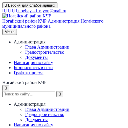
Перейти
Версия для слабовидящих
к
noghayski_rayon@mail.ru
содержимому
Ногайский район КЧР
Администрация Ногайского
муниципального района
Меню
Администрация
Глава Администрации
Градостроительство
Документы
Навигация по сайту
Безопасность в сети
График приема
Ногайский район КЧР
Администрация
Глава Администрации
Градостроительство
Документы
Навигация по сайту