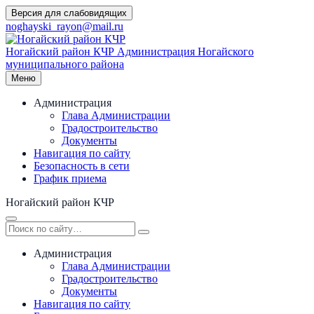
Перейти
Версия для слабовидящих
к
noghayski_rayon@mail.ru
содержимому
Ногайский район КЧР
Администрация Ногайского
муниципального района
Меню
Администрация
Глава Администрации
Градостроительство
Документы
Навигация по сайту
Безопасность в сети
График приема
Ногайский район КЧР
Администрация
Глава Администрации
Градостроительство
Документы
Навигация по сайту