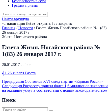
Безопасность в сети
График приема
Найти вручную
навигация
открыть
закрыть
↑
↓
Enter
Esc
Главная
/
Новости
/
Газета Жизнь Ногайского района № 1(83)
26 января 2017 г.
Жизнь Ногайского района
Газета Жизнь Ногайского района №
1(83) 26 января 2017 г.
26.01.2017
author
╣1 26 января Газета
Предыдущая
Состоялся XVI съезд партии «Единая Россия»
Следующая
Росреестр принял более 1,6 миллионов заявлений
на оказание услуг в соответствии с новым законодательством
Поиск