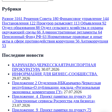
Рубрики
Разное
3161
Решения Совета
180
Финансовое управление
144
Постановления
122
Прокурор разъясняет
113
Объявления
92
Отдел образования
88
Отдел сельского хозяйства и охраны
окружающей среды
66
Административные регламенты
64
Пенсионный Фонд РФ
63
Нормативные правовые и иные
акты в сфере противодействия коррупции
56
Антикоррупция
53
Последние новости
КАРАЧАЕВО-ЧЕРКЕССКАЯТРАНСПОРТНАЯ
ПРОКУРАТУРА
30.07.2026
ИНФОРМАЦИЯ ДЛЯ БИЗНЕС-СООБЩЕСТВА
29.07.2026
Приложение 2 Отделения-НБКарачаево-Черкесская
республика«О публикации доклада «Региональная
экономика: комментарии ГУ»
27.07.2026
Приложение_4_Проект памятки по пункту 16
«Электронные сервисы Росреестра для бизнеса»
23.07.2026
Приложение_9_Проект памятки по пункту 75