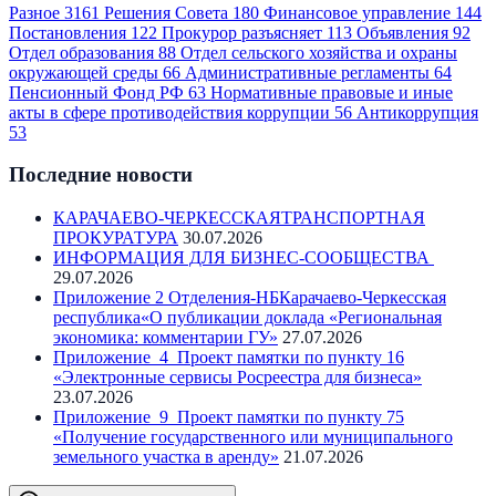
Разное
3161
Решения Совета
180
Финансовое управление
144
Постановления
122
Прокурор разъясняет
113
Объявления
92
Отдел образования
88
Отдел сельского хозяйства и охраны
окружающей среды
66
Административные регламенты
64
Пенсионный Фонд РФ
63
Нормативные правовые и иные
акты в сфере противодействия коррупции
56
Антикоррупция
53
Последние новости
КАРАЧАЕВО-ЧЕРКЕССКАЯТРАНСПОРТНАЯ
ПРОКУРАТУРА
30.07.2026
ИНФОРМАЦИЯ ДЛЯ БИЗНЕС-СООБЩЕСТВА
29.07.2026
Приложение 2 Отделения-НБКарачаево-Черкесская
республика«О публикации доклада «Региональная
экономика: комментарии ГУ»
27.07.2026
Приложение_4_Проект памятки по пункту 16
«Электронные сервисы Росреестра для бизнеса»
23.07.2026
Приложение_9_Проект памятки по пункту 75
«Получение государственного или муниципального
земельного участка в аренду»
21.07.2026