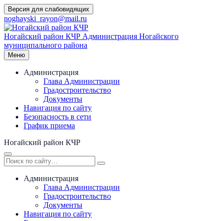
Перейти
Версия для слабовидящих
к
noghayski_rayon@mail.ru
содержимому
Ногайский район КЧР
Администрация Ногайского
муниципального района
Меню
Администрация
Глава Администрации
Градостроительство
Документы
Навигация по сайту
Безопасность в сети
График приема
Ногайский район КЧР
Администрация
Глава Администрации
Градостроительство
Документы
Навигация по сайту