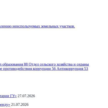
явлению неиспользуемых земельных участков.
л образования
88
Отдел сельского хозяйства и охраны
ре противодействия коррупции
56
Антикоррупция
53
тарии ГУ»
27.07.2026
ренду»
21.07.2026