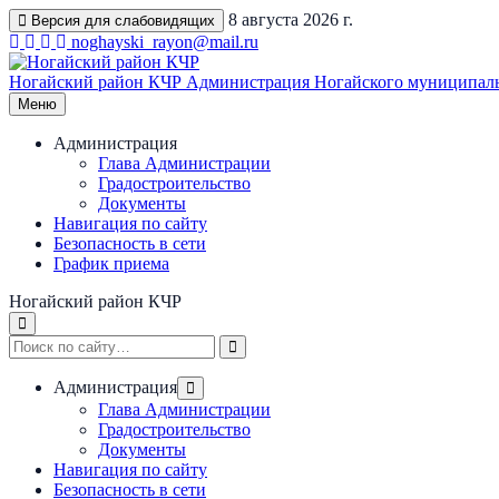
Перейти
8 августа 2026 г.
Версия для слабовидящих
к
noghayski_rayon@mail.ru
содержимому
Ногайский район КЧР
Администрация Ногайского муниципаль
Меню
Администрация
Глава Администрации
Градостроительство
Документы
Навигация по сайту
Безопасность в сети
График приема
Ногайский район КЧР
Администрация
Глава Администрации
Градостроительство
Документы
Навигация по сайту
Безопасность в сети