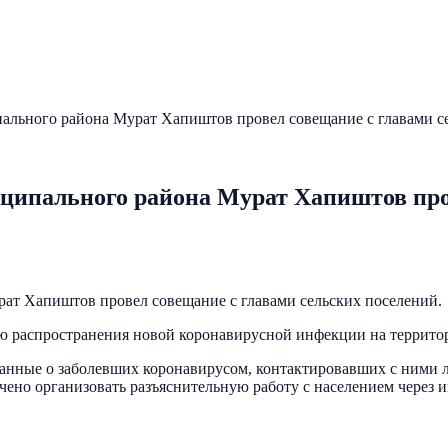
льного района Мурат Хапиштов провел совещание с главами се
ципального района Мурат Хапиштов пров
ат Хапиштов провел совещание с главами сельских поселений.
 распространения новой коронавирусной инфекции на территор
Данные о заболевших коронавирусом, контактировавших с ними 
ено организовать разъяснительную работу с населением через и