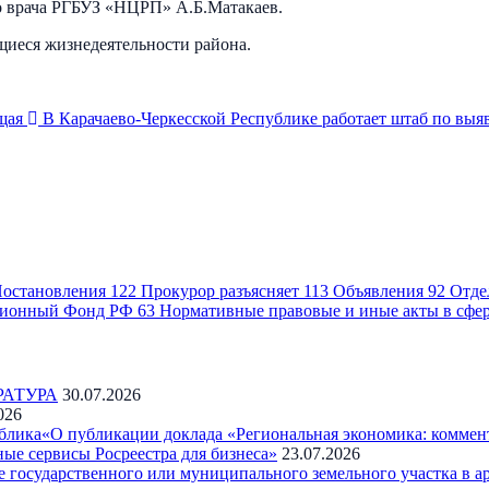
о врача РГБУЗ «НЦРП» А.Б.Матакаев.
щиеся жизнедеятельности района.
щая
В Карачаево-Черкесской Республике работает штаб по вы
остановления
122
Прокурор разъясняет
113
Объявления
92
Отде
ионный Фонд РФ
63
Нормативные правовые и иные акты в сфе
РАТУРА
30.07.2026
026
блика«О публикации доклада «Региональная экономика: коммен
ые сервисы Росреестра для бизнеса»
23.07.2026
государственного или муниципального земельного участка в а