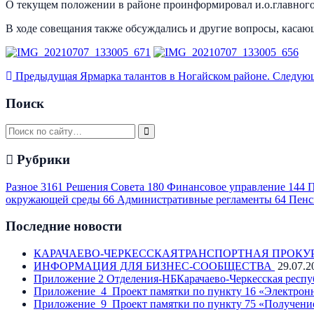
О текущем положении в районе проинформировал и.о.главног
В ходе совещания также обсуждались и другие вопросы, касаю
Предыдущая
Ярмарка талантов в Ногайском районе.
Следую
Поиск
Рубрики
Разное
3161
Решения Совета
180
Финансовое управление
144
П
окружающей среды
66
Административные регламенты
64
Пенс
Последние новости
КАРАЧАЕВО-ЧЕРКЕССКАЯТРАНСПОРТНАЯ ПРОКУ
ИНФОРМАЦИЯ ДЛЯ БИЗНЕС-СООБЩЕСТВА
29.07.2
Приложение 2 Отделения-НБКарачаево-Черкесская респу
Приложение_4_Проект памятки по пункту 16 «Электронн
Приложение_9_Проект памятки по пункту 75 «Получение 