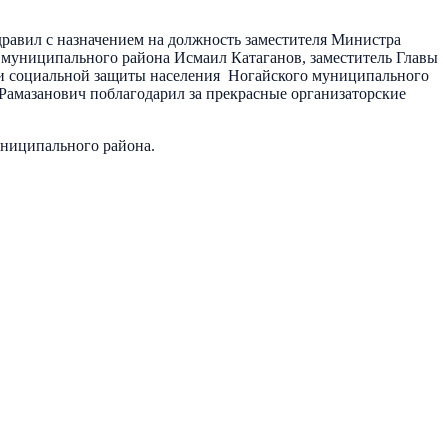
равил с назначением на должность заместителя Министра
 муниципального района Исмаил Катаганов, заместитель Главы
 и социальной защиты населения Ногайского муниципального
Рамазанович поблагодарил за прекрасные организаторские
униципального района.
л образования
88
Отдел сельского хозяйства и охраны
ре противодействия коррупции
56
Антикоррупция
53