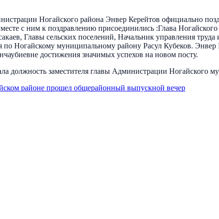
нистрации Ногайского района Энвер Керейтов официально позд
месте с ним к поздравлению присоединились :Глава Ногайского
каев, Главы сельских поселений, Начальник управления труда
я по Ногайскому муниципальному району Расул Кубеков. Энвер 
нчаубиевне достижения значимых успехов на новом посту.
ала должность заместителя главы Администрации Ногайского м
йском районе прошел общерайонный выпускной вечер
остановления
122
Прокурор разъясняет
113
Объявления
92
Отде
ионный Фонд РФ
63
Нормативные правовые и иные акты в сфе
РАТУРА
30.07.2026