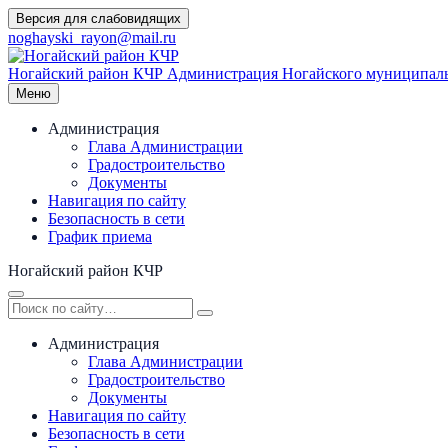
Перейти
Версия для слабовидящих
к
noghayski_rayon@mail.ru
содержимому
Ногайский район КЧР
Администрация Ногайского муниципаль
Меню
Администрация
Глава Администрации
Градостроительство
Документы
Навигация по сайту
Безопасность в сети
График приема
Ногайский район КЧР
Администрация
Глава Администрации
Градостроительство
Документы
Навигация по сайту
Безопасность в сети