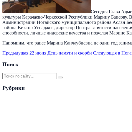
Сегодня Глава Адми
культуры Карачаево-Черкесской Республики Марину Баисову. В
Администрации Ногайского муниципального района Аслан Беса
района Виктор Угнаджев, директор Центра занятости населени
способности, личные лидерские качества и пожелал Марине Ка
Напомним, что ранее Марина Канчаубиевна не один год заним
Предыдущая
22 июня День памяти и скорби
Следующая
в Нога
Поиск
Рубрики
Разное
3161
Решения Совета
180
Финансовое управление
144
П
окружающей среды
66
Административные регламенты
64
Пенс
Последние новости
КАРАЧАЕВО-ЧЕРКЕССКАЯТРАНСПОРТНАЯ ПРОКУ