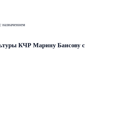
с назначением
льтуры КЧР Марину Баисову с