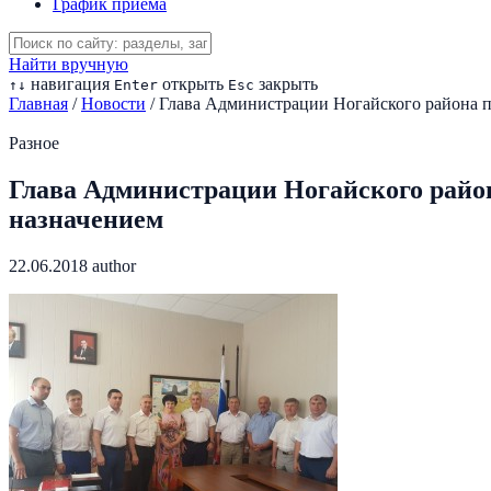
График приема
Найти вручную
навигация
открыть
закрыть
↑
↓
Enter
Esc
Главная
/
Новости
/
Глава Администрации Ногайского района п
Разное
Глава Администрации Ногайского райо
назначением
22.06.2018
author