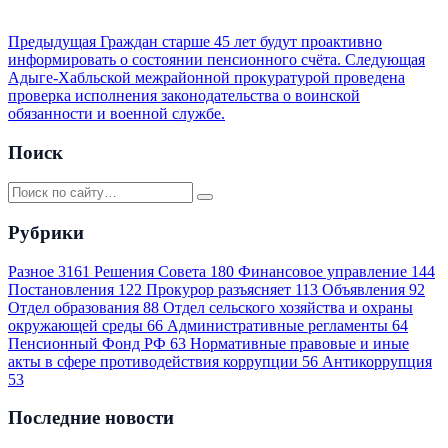
Предыдущая
Граждан старше 45 лет будут проактивно
информировать о состоянии пенсионного счёта.
Следующая
Адыге-Хабльской межрайонной прокуратурой проведена
проверка исполнения законодательства о воинской
обязанности и военной службе.
Поиск
Рубрики
Разное
3161
Решения Совета
180
Финансовое управление
144
Постановления
122
Прокурор разъясняет
113
Объявления
92
Отдел образования
88
Отдел сельского хозяйства и охраны
окружающей среды
66
Административные регламенты
64
Пенсионный Фонд РФ
63
Нормативные правовые и иные
акты в сфере противодействия коррупции
56
Антикоррупция
53
Последние новости