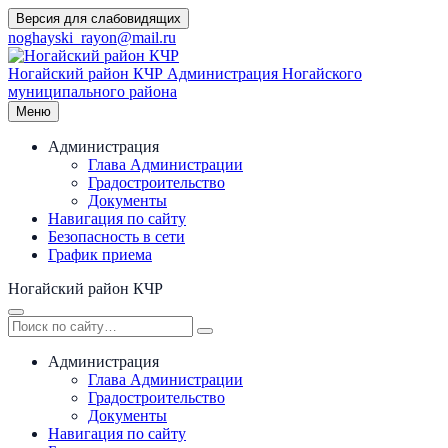
Перейти
Версия для слабовидящих
к
noghayski_rayon@mail.ru
содержимому
Ногайский район КЧР
Администрация Ногайского
муниципального района
Меню
Администрация
Глава Администрации
Градостроительство
Документы
Навигация по сайту
Безопасность в сети
График приема
Ногайский район КЧР
Администрация
Глава Администрации
Градостроительство
Документы
Навигация по сайту