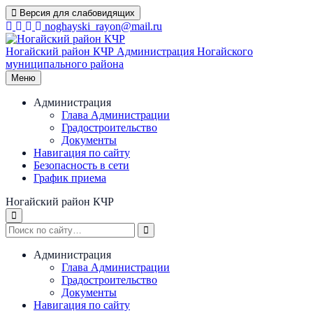
Перейти
Версия для слабовидящих
к
noghayski_rayon@mail.ru
содержимому
Ногайский район КЧР
Администрация Ногайского
муниципального района
Меню
Администрация
Глава Администрации
Градостроительство
Документы
Навигация по сайту
Безопасность в сети
График приема
Ногайский район КЧР
Администрация
Глава Администрации
Градостроительство
Документы
Навигация по сайту