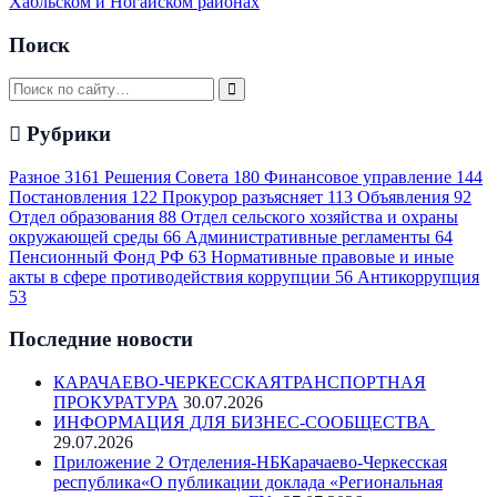
Хабльском и Ногайском районах
Поиск
Рубрики
Разное
3161
Решения Совета
180
Финансовое управление
144
Постановления
122
Прокурор разъясняет
113
Объявления
92
Отдел образования
88
Отдел сельского хозяйства и охраны
окружающей среды
66
Административные регламенты
64
Пенсионный Фонд РФ
63
Нормативные правовые и иные
акты в сфере противодействия коррупции
56
Антикоррупция
53
Последние новости
КАРАЧАЕВО-ЧЕРКЕССКАЯТРАНСПОРТНАЯ
ПРОКУРАТУРА
30.07.2026
ИНФОРМАЦИЯ ДЛЯ БИЗНЕС-СООБЩЕСТВА
29.07.2026
Приложение 2 Отделения-НБКарачаево-Черкесская
республика«О публикации доклада «Региональная