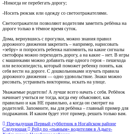
-Никогда не перебегать дорогу;
-Носить рюкзак или одежду со светоотражателями.
Светоотражатели позволяют водителям заметить ребёнка на
дороге только в тёмное время суток.
Дома, вернувшись с прогулки, можно знания правил
дорожного движения закрепить – например, нарисовать
«зебру» и попросить ребенка напомнить, на какие сигналы
светофора можно переходить дорогу, а на какие – нет. В игры
с машинками можно добавить еще одного героя – пешехода
или велосипедиста, который поможет ребенку понять, как
себя вести на дороге. С дошкольниками изучать правила
дорожного движения — одно удовольствие. Знаки можно
рисовать, устраивать викторины, искать на улице.
Уважаемые родители! А лучше всего начать с себя. Ребёнок
начинает учиться не тогда, когда ему объясняют, как
правильно и как НЕ правильно, а когда он смотрит на
родителей. Запомните, вы для ребёнка – главный пример для
подражания. И каким будет этот пример, решать только вам.
Предыдущая
Первый субботник в Ногайском районе
Следующая
Рейд по «пьяным» водителям в Адыге-