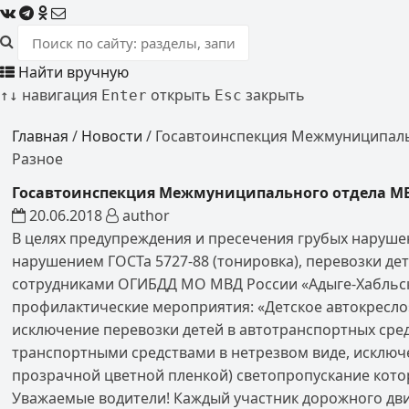
Найти вручную
навигация
открыть
закрыть
↑
↓
Enter
Esc
Главная
/
Новости
/
Госавтоинспекция Межмуниципаль
Разное
Госавтоинспекция Межмуниципального отдела М
20.06.2018
author
В целях предупреждения и пресечения грубых наруше
нарушением ГОСТа 5727-88 (тонировка), перевозки де
сотрудниками ОГИБДД МО МВД России «Адыге-Хабльский» 
профилактические мероприятия: «Детское автокресло
исключение перевозки детей в автотранспортных сре
транспортными средствами в нетрезвом виде, исключ
прозрачной цветной пленкой) светопропускание кото
Уважаемые водители! Каждый участник дорожного дви