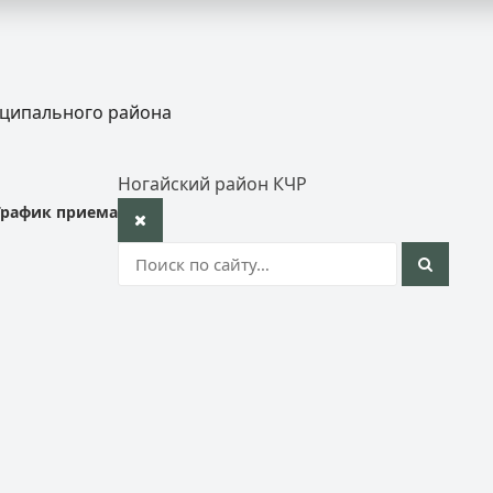
иципального района
Ногайский район КЧР
График приема