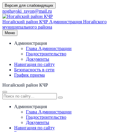
Перейти
Версия для слабовидящих
к
noghayski_rayon@mail.ru
содержимому
Ногайский район КЧР
Администрация Ногайского
муниципального района
Меню
Администрация
Глава Администрации
Градостроительство
Документы
Навигация по сайту
Безопасность в сети
График приема
Ногайский район КЧР
Администрация
Глава Администрации
Градостроительство
Документы
Навигация по сайту