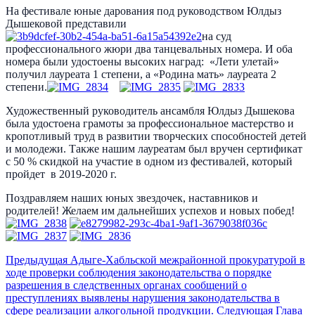
На фестивале юные дарования под руководством Юлдыз
Дышековой представили
на суд
профессионального жюри два танцевальных номера. И оба
номера были удостоены высоких наград: «Лети улетай»
получил лауреата 1 степени, а «Родина мать» лауреата 2
степени.
Художественный руководитель ансамбля Юлдыз Дышекова
была удостоена грамоты за профессиональное мастерство и
кропотливый труд в развитии творческих способностей детей
и молодежи. Также нашим лауреатам был вручен сертификат
с 50 % скидкой на участие в одном из фестивалей, который
пройдет в 2019-2020 г.
Поздравляем наших юных звездочек, наставников и
родителей! Желаем им дальнейших успехов и новых побед!
Предыдущая
Адыге-Хабльской межрайонной прокуратурой в
ходе проверки соблюдения законодательства о порядке
разрешения в следственных органах сообщений о
преступлениях выявлены нарушения законодательства в
сфере реализации алкогольной продукции.
Следующая
Глава