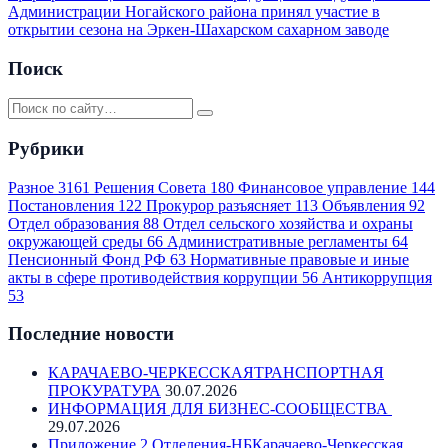
Администрации Ногайского района принял участие в
открытии сезона на Эркен-Шахарском сахарном заводе
Поиск
Рубрики
Разное
3161
Решения Совета
180
Финансовое управление
144
Постановления
122
Прокурор разъясняет
113
Объявления
92
Отдел образования
88
Отдел сельского хозяйства и охраны
окружающей среды
66
Административные регламенты
64
Пенсионный Фонд РФ
63
Нормативные правовые и иные
акты в сфере противодействия коррупции
56
Антикоррупция
53
Последние новости
КАРАЧАЕВО-ЧЕРКЕССКАЯТРАНСПОРТНАЯ
ПРОКУРАТУРА
30.07.2026
ИНФОРМАЦИЯ ДЛЯ БИЗНЕС-СООБЩЕСТВА
29.07.2026
Приложение 2 Отделения-НБКарачаево-Черкесская