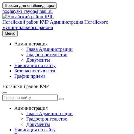
Перейти
Версия для слабовидящих
к
noghayski_rayon@mail.ru
содержимому
Ногайский район КЧР
Администрация Ногайского
муниципального района
Меню
Администрация
Глава Администрации
Градостроительство
Документы
Навигация по сайту
Безопасность в сети
График приема
Ногайский район КЧР
Администрация
Глава Администрации
Градостроительство
Документы
Навигация по сайту