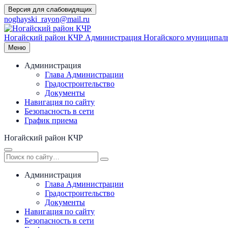
Перейти
Версия для слабовидящих
к
noghayski_rayon@mail.ru
содержимому
Ногайский район КЧР
Администрация Ногайского муниципаль
Меню
Администрация
Глава Администрации
Градостроительство
Документы
Навигация по сайту
Безопасность в сети
График приема
Ногайский район КЧР
Администрация
Глава Администрации
Градостроительство
Документы
Навигация по сайту
Безопасность в сети