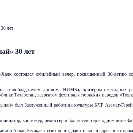
30 лет
ай» 30 лет
-Халк состоялся юбилейный вечер, посвященный 30-летию со 
от: сталобладателем диплома НИМБа, призером ежегодных ре
блике Татарстан, лауреатом фестиваля тюркских народов «Тюрк
тынай» был Заслуженный работник культуры КЧР Азамат-Герей
омпаниатор, костюмер, режиссер и балетмейстер в одном лице 
она Аслан Бесакаев зачитал поздравительный адрес, в котором