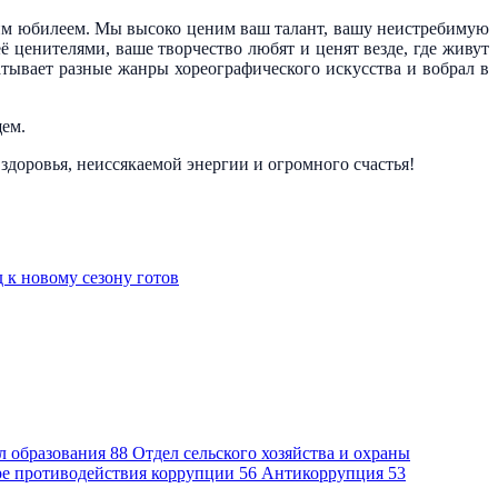
тним юбилеем. Мы высоко ценим ваш талант, вашу неистребимую
 ценителями, ваше творчество любят и ценят везде, где живут
тывает разные жанры хореографического искусства и вобрал в
щем.
оровья, неиссякаемой энергии и огромного счастья!
 к новому сезону готов
л образования
88
Отдел сельского хозяйства и охраны
ре противодействия коррупции
56
Антикоррупция
53