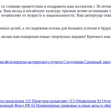
ня со словами приветствия и поздравить ваш коллектив с 30-ле
у. Ваш вклад в ногайскую культуру признан всеми истинными её
независимо от возраста и национальности. Ваш репертуар охва
нных целей, а это надёжная основа для больших успехов в буду
елаю вам покорения новых творческих вершин! Крепкого вам зд
ния фельдшерско-акушерского пункта
Следующая
Сахарный завод
остановления
122
Прокурор разъясняет
113
Объявления
92
Отде
ионный Фонд РФ
63
Нормативные правовые и иные акты в сфе