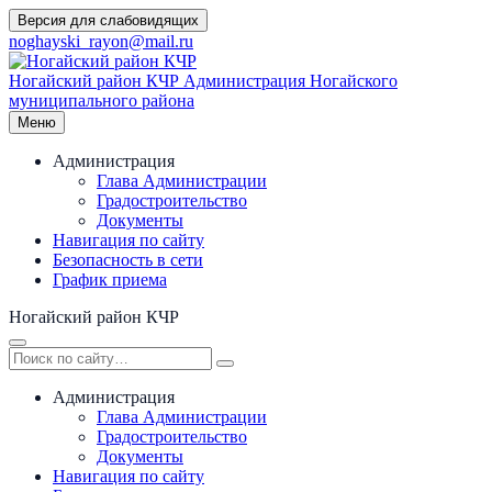
Перейти
Версия для слабовидящих
к
noghayski_rayon@mail.ru
содержимому
Ногайский район КЧР
Администрация Ногайского
муниципального района
Меню
Администрация
Глава Администрации
Градостроительство
Документы
Навигация по сайту
Безопасность в сети
График приема
Ногайский район КЧР
Администрация
Глава Администрации
Градостроительство
Документы
Навигация по сайту