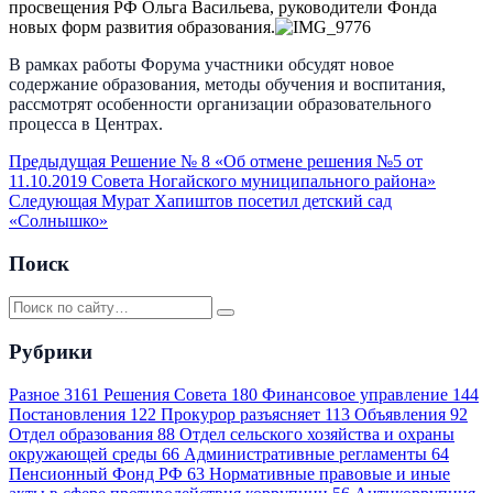
просвещения РФ Ольга Васильева, руководители Фонда
новых форм развития образования.
В рамках работы Форума участники обсудят новое
содержание образования, методы обучения и воспитания,
рассмотрят особенности организации образовательного
процесса в Центрах.
Предыдущая
Решение № 8 «Об отмене решения №5 от
11.10.2019 Совета Ногайского муниципального района»
Следующая
Мурат Хапиштов посетил детский сад
«Солнышко»
Поиск
Рубрики
Разное
3161
Решения Совета
180
Финансовое управление
144
Постановления
122
Прокурор разъясняет
113
Объявления
92
Отдел образования
88
Отдел сельского хозяйства и охраны
окружающей среды
66
Административные регламенты
64
Пенсионный Фонд РФ
63
Нормативные правовые и иные