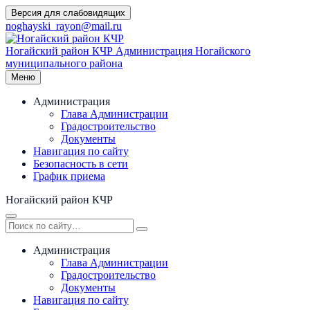
Перейти
Версия для слабовидящих
к
noghayski_rayon@mail.ru
содержимому
Ногайский район КЧР
Администрация Ногайского
муниципального района
Меню
Администрация
Глава Администрации
Градостроительство
Документы
Навигация по сайту
Безопасность в сети
График приема
Ногайский район КЧР
Администрация
Глава Администрации
Градостроительство
Документы
Навигация по сайту