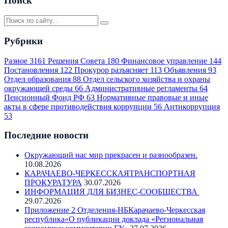
Поиск
Рубрики
Разное
3161
Решения Совета
180
Финансовое управление
144
Постановления
122
Прокурор разъясняет
113
Объявления
93
Отдел образования
88
Отдел сельского хозяйства и охраны
окружающей среды
66
Административные регламенты
64
Пенсионный Фонд РФ
63
Нормативные правовые и иные
акты в сфере противодействия коррупции
56
Антикоррупция
53
Последние новости
Окружающий нас мир прекрасен и разнообразен.
10.08.2026
КАРАЧАЕВО-ЧЕРКЕССКАЯТРАНСПОРТНАЯ
ПРОКУРАТУРА
30.07.2026
ИНФОРМАЦИЯ ДЛЯ БИЗНЕС-СООБЩЕСТВА
29.07.2026
Приложение 2 Отделения-НБКарачаево-Черкесская
республика«О публикации доклада «Региональная